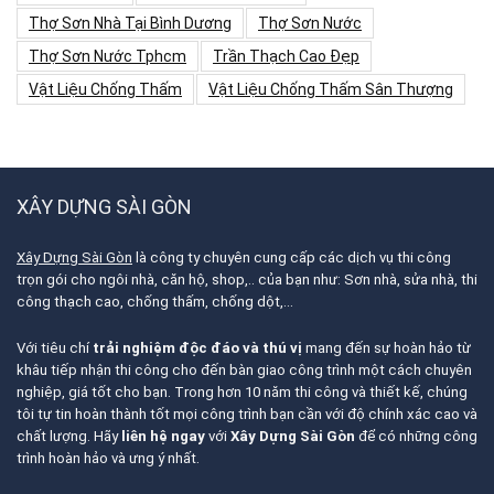
Thợ Sơn Nhà Tại Bình Dương
Thợ Sơn Nước
Thợ Sơn Nước Tphcm
Trần Thạch Cao Đẹp
Vật Liệu Chống Thấm
Vật Liệu Chống Thấm Sân Thượng
XÂY DỰNG SÀI GÒN
Xây Dựng Sài Gòn
là công ty chuyên cung cấp các dịch vụ thi công
trọn gói cho ngôi nhà, căn hộ, shop,.. của bạn như: Sơn nhà, sửa nhà, thi
công thạch cao, chống thấm, chống dột,…
Với tiêu chí
trải nghiệm độc đáo và thú vị
mang đến sự hoàn hảo từ
khâu tiếp nhận thi công cho đến bàn giao công trình một cách chuyên
nghiệp, giá tốt cho bạn. Trong hơn 10 năm thi công và thiết kế, chúng
tôi tự tin hoàn thành tốt mọi công trình bạn cần với độ chính xác cao và
chất lượng. Hãy
liên hệ ngay
với
Xây Dựng Sài Gòn
để có những công
trình hoàn hảo và ưng ý nhất.