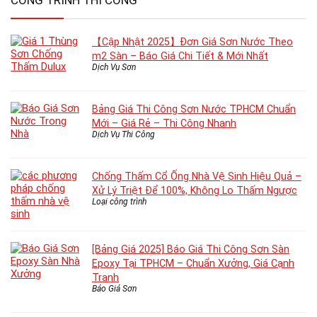
CÔNG TRÌNH THI CÔNG
【Cập Nhật 2025】Đơn Giá Sơn Nước Theo
m2 Sàn – Báo Giá Chi Tiết & Mới Nhất
Dịch Vụ Sơn
Bảng Giá Thi Công Sơn Nước TPHCM Chuẩn
Mới – Giá Rẻ – Thi Công Nhanh
Dịch Vụ Thi Công
Chống Thấm Cổ Ống Nhà Vệ Sinh Hiệu Quả –
Xử Lý Triệt Để 100%, Không Lo Thấm Ngược
Loại công trình
[Bảng Giá 2025] Báo Giá Thi Công Sơn Sàn
Epoxy Tại TPHCM – Chuẩn Xưởng, Giá Cạnh
Tranh
Báo Giá Sơn