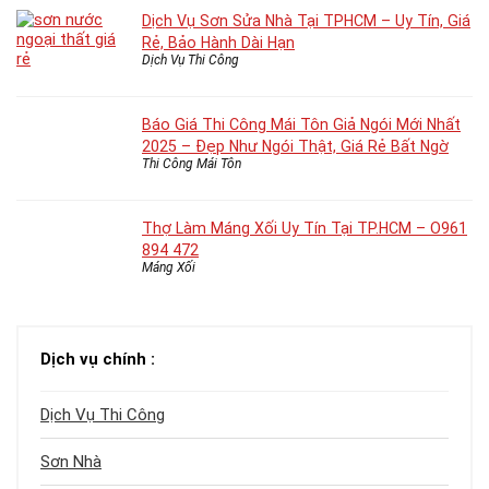
Dịch Vụ Sơn Sửa Nhà Tại TPHCM – Uy Tín, Giá
Rẻ, Bảo Hành Dài Hạn
Dịch Vụ Thi Công
Báo Giá Thi Công Mái Tôn Giả Ngói Mới Nhất
2025 – Đẹp Như Ngói Thật, Giá Rẻ Bất Ngờ
Thi Công Mái Tôn
Thợ Làm Máng Xối Uy Tín Tại TP.HCM – O961
894 472
Máng Xối
Dịch vụ chính :
Dịch Vụ Thi Công
Sơn Nhà