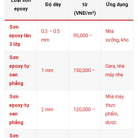
Loại sơn
Độ dày
từ
Ứng dụng
epoxy
(VNĐ/m²)
Sơn
0.3 – 0.5
Nhà
epoxy lăn
95,000 –
mm
xưởng, kho
3 lớp
Sơn
epoxy tự
Gara, nhà
1 mm
150,000 –
san
máy nhẹ
phẳng
Sơn
Nhà máy
epoxy tự
thực
2 mm
120,000 –
san
phẩm,
phẳng
dược
Sơn