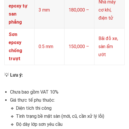
Nhà máy
epoxy tự
3 mm
180,000 –
cơ khí,
san
điện tử
phẳng
Sơn
Bãi đỗ xe,
epoxy
0.5 mm
150,000 –
sàn ẩm
chống
ướt
trượt
💡
Lưu ý:
Chưa bao gồm VAT 10%
Giá thực tế phụ thuộc:
🔹 Diện tích thi công
🔹 Tình trạng bề mặt sàn (mới, cũ, cần xử lý lỗi)
🔹 Độ dày lớp sơn yêu cầu