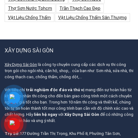
Thợ Sơn Nước Tphcm
Trần Thạch Cao Đẹp
Vật Liệu Chống Thấm
Vật Liệu Chống Thấm Sân Thượng
XÂY DỰNG SÀI GÒN
Xây Dựng Sài Gòn
là công ty chuyên cung cấp các dịch vụ thi công
trọn gói cho ngôi nhà, căn hộ, shop,.. của bạn như: Sơn nhà, sửa nhà, thi
công thạch cao, chống thấm, chống dột,…
Với tiêu chí
trải nghiệm độc đáo và thú vị
mang đến sự hoàn hảo từ
khâu tiếp nhận thi công cho đến bàn giao công trình một cách chuyên
nghiệp, giá tốt cho bạn. Trong hơn 10 năm thi công và thiết kế, chúng
tôi tự tin hoàn thành tốt mọi công trình bạn cần với độ chính xác cao và
chất lượng. Hãy
liên hệ ngay
với
Xây Dựng Sài Gòn
để có những công
trình hoàn hảo và ưng ý nhất.
Trụ Sở:
177 Đường Trần Thị Trọng, Khu Phố 8, Phường Tân Sơn,