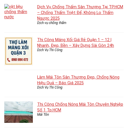
Dịch Vụ Chống Thấm Sân Thượng Tại TP.HCM
– Chống Thấm Triệt Để, Không Lo Thấm
Ngược 2025
Dịch vụ chống thấm
Thi Công Máng Xối Giá Rẻ Quận 1 – 12 |
Nhanh, Đẹp, Bền – Xây Dựng Sài Gòn 24h
Dịch Vụ Thi Công
Làm Mái Tôn Sân Thượng Đẹp, Chống Nóng
Hiệu Quả – Báo Giá 2025
Dịch Vụ Thi Công
Thi Công Chống Nóng Mái Tôn Chuyên Nghiệp
Số 1 Tp.HCM
Mái Tôn