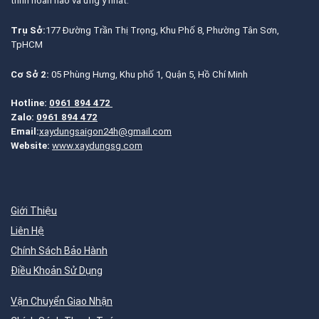
trình hoàn hảo và ưng ý nhất.
Trụ Sở:
177 Đường Trần Thị Trọng, Khu Phố 8, Phường Tân Sơn,
TpHCM
Cơ Sở 2:
05 Phùng Hưng, Khu phố 1, Quận 5, Hồ Chí Minh
Hotline:
0961 894 472
Zalo:
0961 894 472
Email:
xaydungsaigon24h@gmail.com
Website:
www.xaydungsg.com
Giới Thiệu
Liên Hệ
Chính Sách Bảo Hành
Điều Khoản Sử Dụng
Vận Chuyển Giao Nhận