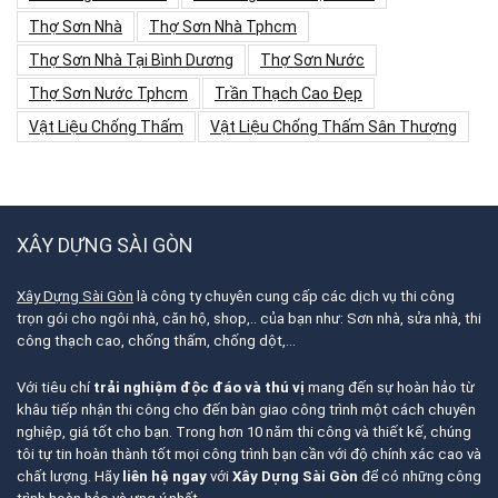
Thợ Sơn Nhà
Thợ Sơn Nhà Tphcm
Thợ Sơn Nhà Tại Bình Dương
Thợ Sơn Nước
Thợ Sơn Nước Tphcm
Trần Thạch Cao Đẹp
Vật Liệu Chống Thấm
Vật Liệu Chống Thấm Sân Thượng
XÂY DỰNG SÀI GÒN
Xây Dựng Sài Gòn
là công ty chuyên cung cấp các dịch vụ thi công
trọn gói cho ngôi nhà, căn hộ, shop,.. của bạn như: Sơn nhà, sửa nhà, thi
công thạch cao, chống thấm, chống dột,…
Với tiêu chí
trải nghiệm độc đáo và thú vị
mang đến sự hoàn hảo từ
khâu tiếp nhận thi công cho đến bàn giao công trình một cách chuyên
nghiệp, giá tốt cho bạn. Trong hơn 10 năm thi công và thiết kế, chúng
tôi tự tin hoàn thành tốt mọi công trình bạn cần với độ chính xác cao và
chất lượng. Hãy
liên hệ ngay
với
Xây Dựng Sài Gòn
để có những công