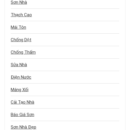
Sơn Nhà
Thạch Cao
Mái Tôn
Chống Dột
Chống Thấm
Sửa Nhà
Điện Nước
Máng Xối
Cải Tạo Nhà
Báo Giá Sơn
Sơn Nhà Đẹp