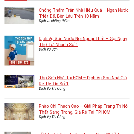
Chống Thấm Trần Nhà Hiệu Quả – Ngăn Nước
Triệt Để, Bền Lâu Trên 10 Năm
Dịch vụ chống thấm
Dịch Vụ Sơn Nước Nội Ngoại Thất – Gọi Ngay
Thợ Tới Nhanh Số 1
Dịch Vụ Sơn
Thợ Sơn Nhà Tại HCM – Dịch Vụ Sơn Nhà Giá
Rẻ, Uy Tín Số 1
Dịch Vụ Thi Công
Phào Chỉ Thạch Cao – Giải Pháp Trang Trí Nội
Thất Sang Trọng, Giá Rẻ Tại TP.HCM
Dịch Vụ Thi Công