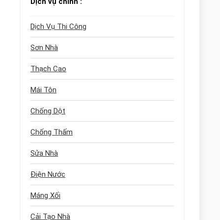
Dịch vụ chính :
Dịch Vụ Thi Công
Sơn Nhà
Thạch Cao
Mái Tôn
Chống Dột
Chống Thấm
Sửa Nhà
Điện Nước
Máng Xối
Cải Tạo Nhà