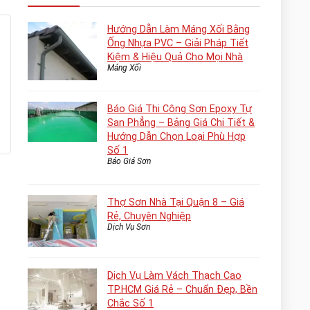
Hướng Dẫn Làm Máng Xối Bằng
Ống Nhựa PVC – Giải Pháp Tiết
Kiệm & Hiệu Quả Cho Mọi Nhà
Máng Xối
Báo Giá Thi Công Sơn Epoxy Tự
San Phẳng – Bảng Giá Chi Tiết &
Hướng Dẫn Chọn Loại Phù Hợp
Số 1
Báo Giá Sơn
Thợ Sơn Nhà Tại Quận 8 – Giá
Rẻ, Chuyên Nghiệp
Dịch Vụ Sơn
Dịch Vụ Làm Vách Thạch Cao
TP.HCM Giá Rẻ – Chuẩn Đẹp, Bền
Chắc Số 1