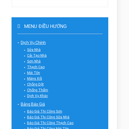
MENU ĐIỀU HƯỚNG
Dịch Vụ Chính
Sửa Nhà
Cải Tạo Nhà
Sơn Nhà
Thạch Cao
Mái Tôn
Máng Xối
Chống Dột
Chống Thấm
Dịch Vụ Khác
Bảng Báo Giá
Báo Giá Thi Công Sơn
Báo Giá Thi Công Sửa Nhà
Báo Giá Thi Công Thạch Cao
Báo Giá Thi Công Mái Tôn