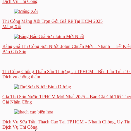
Dịch Vụ Thi Công
Thi Công Máng Xối Trọn Gói Giá Rẻ Tại HCM 2025
Máng Xối
Bảng Giá Thi Công Sơn Nước Jotun Chuẩn Mới – Nhanh – Tiết Kiệ
Báo Giá Sơn
Thi Công Chống Thấm Sân Thượng tại TPHCM – Bền Lâu Trên 10
Dịch vụ chống thấm
Giá Thợ Sơn Nước TPHCM Mới Nhất 2025 – Báo Giá Chi Tiết Th
Giá Nhân Công
Dịch Vụ Sửa Trần Thạch Cao Tại TP.HCM – Nhanh Chóng, Uy Tín,
Dịch Vụ Thi Công