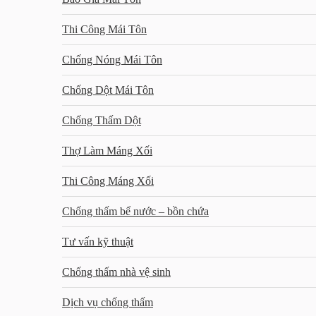
Thi Công Mái Tôn
Chống Nóng Mái Tôn
Chống Dột Mái Tôn
Chống Thấm Dột
Thợ Làm Máng Xối
Thi Công Máng Xối
Chống thấm bể nước – bồn chứa
Tư vấn kỹ thuật
Chống thấm nhà vệ sinh
Dịch vụ chống thấm