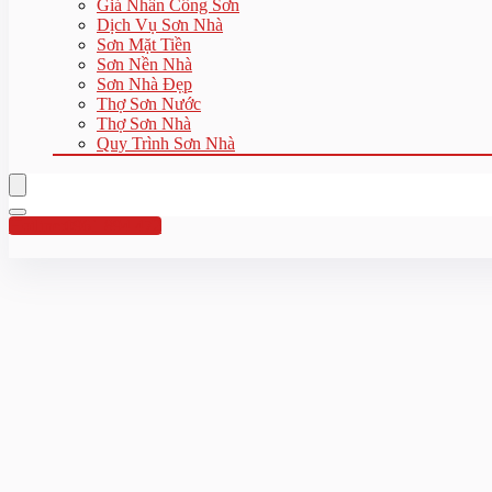
Giá Nhân Công Sơn
Dịch Vụ Sơn Nhà
Sơn Mặt Tiền
Sơn Nền Nhà
Sơn Nhà Đẹp
Thợ Sơn Nước
Thợ Sơn Nhà
Quy Trình Sơn Nhà
Hotline:0961 894 472