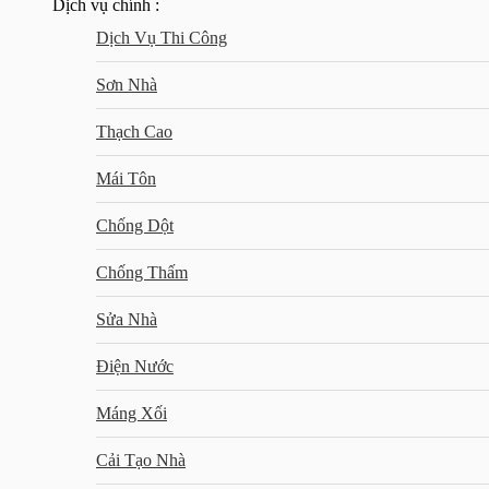
Dịch vụ chính :
Dịch Vụ Thi Công
Sơn Nhà
Thạch Cao
Mái Tôn
Chống Dột
Chống Thấm
Sửa Nhà
Điện Nước
Máng Xối
Cải Tạo Nhà