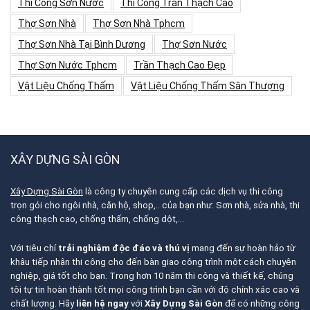
Thi Công Sơn Nước
Thi Công Trần Thạch Cao
Thợ Sơn Nhà
Thợ Sơn Nhà Tphcm
Thợ Sơn Nhà Tại Bình Dương
Thợ Sơn Nước
Thợ Sơn Nước Tphcm
Trần Thạch Cao Đẹp
Vật Liệu Chống Thấm
Vật Liệu Chống Thấm Sân Thượng
XÂY DỰNG SÀI GÒN
Xây Dựng Sài Gòn
là công ty chuyên cung cấp các dịch vụ thi công
trọn gói cho ngôi nhà, căn hộ, shop,.. của bạn như: Sơn nhà, sửa nhà, thi
công thạch cao, chống thấm, chống dột,…
Với tiêu chí
trải nghiệm độc đáo và thú vị
mang đến sự hoàn hảo từ
khâu tiếp nhận thi công cho đến bàn giao công trình một cách chuyên
nghiệp, giá tốt cho bạn. Trong hơn 10 năm thi công và thiết kế, chúng
tôi tự tin hoàn thành tốt mọi công trình bạn cần với độ chính xác cao và
chất lượng. Hãy
liên hệ ngay
với
Xây Dựng Sài Gòn
để có những công