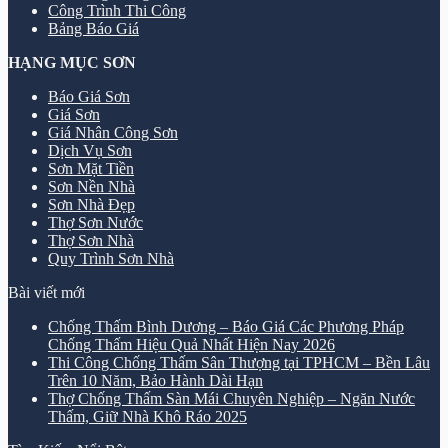
Công Trình Thi Công
Bảng Báo Giá
HẠNG MỤC SƠN
Báo Giá Sơn
Giá Sơn
Giá Nhân Công Sơn
Dịch Vụ Sơn
Sơn Mặt Tiền
Sơn Nền Nhà
Sơn Nhà Đẹp
Thợ Sơn Nước
Thợ Sơn Nhà
Quy Trình Sơn Nhà
Bài viết mới
Chống Thấm Bình Dương – Báo Giá Các Phương Pháp
Chống Thấm Hiệu Quả Nhất Hiện Nay 2026
Thi Công Chống Thấm Sân Thượng tại TPHCM – Bền Lâu
Trên 10 Năm, Bảo Hành Dài Hạn
Thợ Chống Thấm Sàn Mái Chuyên Nghiệp – Ngăn Nước
Thấm, Giữ Nhà Khô Ráo 2025