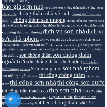
Tìm Kiếm Nổi Bật
báo giá sơn nhà
chống thấm mái bê tông
báo giá sơn nước
chống
chống thấm nhà vệ sinh
chống thấm sàn sân
thấm mái tôn
chống thấm sân thượng
thượng
chống thấm sân thượng bằng
dịch
sika
chống thấm tường
cách chống thấm sân thượng
dịch vụ chống thấm
dịch vụ sơn nhà
dịch vụ
vụ chống thấm sân thượng
sơn nhà tphcm
dịch vụ sơn nhà trọn gói tại tphcm
dịch vụ sơn
dịch vụ sơn nước
nhà tại tphcm
giá công sơn nước
dịch vụ sơn nước tphcm
giá nhân công sơn nước
sika chống thấm
giá sơn nhà
giá thi công sơn nước
sơn chống thấm
sơn chống thấm
sân thượng
ngoài trời
sơn chống thấm sân thượng
sơn chống
sơn nhà tphcm
Sơn nhà giá rẻ
thấm tường
sơn nhà
thi công chống thấm
sơn nhà trọn gói
sơn tường
thi công sơn
thi công sơn nhà
thi công sơn nước
epoxy
thợ sơn nhà
thi công trần thạch cao
thợ sơn nhà
thợ sơn nước
tphcm
thợ sơn nước
thợ sơn nhà tại bình dương
vật liệu chống thấm
vật liệu
tphcm
trần thạch cao đẹp