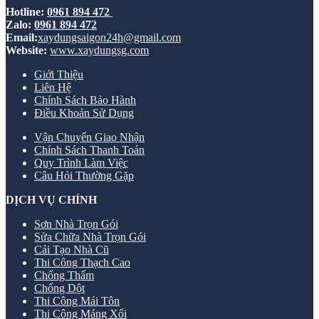
Hotline:
0961 894 472
Zalo:
0961 894 472
Email:
xaydungsaigon24h@gmail.com
Website:
www.xaydungsg.com
Giới Thiệu
Liên Hệ
Chính Sách Bảo Hành
Điều Khoản Sử Dụng
Vận Chuyển Giao Nhận
Chính Sách Thanh Toán
Quy Trình Làm Việc
Câu Hỏi Thường Gặp
DỊCH VỤ CHÍNH
Sơn Nhà Trọn Gói
Sửa Chữa Nhà Trọn Gói
Cải Tạo Nhà Cũ
Thi Công Thạch Cao
Chống Thấm
Chống Dột
Thi Công Mái Tôn
Thi Công Máng Xối