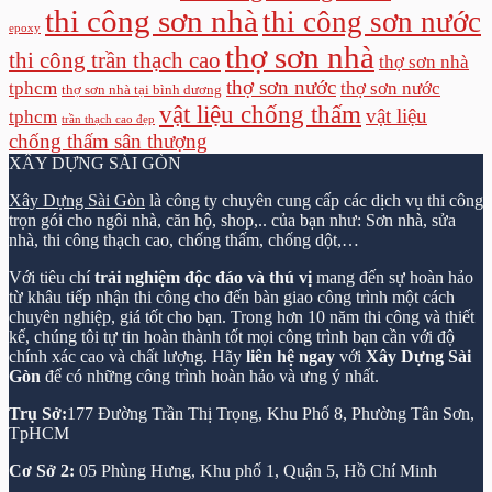
thi công sơn nhà
thi công sơn nước
epoxy
thợ sơn nhà
thi công trần thạch cao
thợ sơn nhà
thợ sơn nước
tphcm
thợ sơn nước
thợ sơn nhà tại bình dương
vật liệu chống thấm
vật liệu
tphcm
trần thạch cao đẹp
chống thấm sân thượng
XÂY DỰNG SÀI GÒN
Xây Dựng Sài Gòn
là công ty chuyên cung cấp các dịch vụ thi công
trọn gói cho ngôi nhà, căn hộ, shop,.. của bạn như: Sơn nhà, sửa
nhà, thi công thạch cao, chống thấm, chống dột,…
Với tiêu chí
trải nghiệm độc đáo và thú vị
mang đến sự hoàn hảo
từ khâu tiếp nhận thi công cho đến bàn giao công trình một cách
chuyên nghiệp, giá tốt cho bạn. Trong hơn 10 năm thi công và thiết
kế, chúng tôi tự tin hoàn thành tốt mọi công trình bạn cần với độ
chính xác cao và chất lượng. Hãy
liên hệ ngay
với
Xây Dựng Sài
Gòn
để có những công trình hoàn hảo và ưng ý nhất.
Trụ Sở:
177 Đường Trần Thị Trọng, Khu Phố 8, Phường Tân Sơn,
TpHCM
Cơ Sở 2:
05 Phùng Hưng, Khu phố 1, Quận 5, Hồ Chí Minh