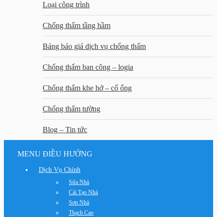
Loại công trình
Chống thấm tầng hầm
Bảng báo giá dịch vụ chống thấm
Chống thấm ban công – logia
Chống thấm khe hở – cổ ống
Chống thấm tường
Blog – Tin tức
MENU ĐIỀU HƯỚNG
Dịch Vụ Chính
Sửa Nhà
Cải Tạo Nhà
Sơn Nhà
Thạch Cao