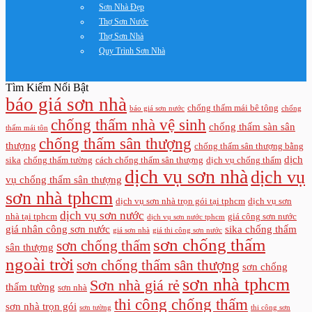
Sơn Nhà Đẹp
Thợ Sơn Nước
Thợ Sơn Nhà
Quy Trình Sơn Nhà
Tìm Kiếm Nổi Bật
báo giá sơn nhà
chống thấm mái bê tông
báo giá sơn nước
chống
chống thấm nhà vệ sinh
chống thấm sàn sân
thấm mái tôn
chống thấm sân thượng
thượng
chống thấm sân thượng bằng
dịch
sika
chống thấm tường
cách chống thấm sân thượng
dịch vụ chống thấm
dịch vụ sơn nhà
dịch vụ
vụ chống thấm sân thượng
sơn nhà tphcm
dịch vụ sơn nhà trọn gói tại tphcm
dịch vụ sơn
dịch vụ sơn nước
nhà tại tphcm
giá công sơn nước
dịch vụ sơn nước tphcm
giá nhân công sơn nước
sika chống thấm
giá sơn nhà
giá thi công sơn nước
sơn chống thấm
sơn chống thấm
sân thượng
ngoài trời
sơn chống thấm sân thượng
sơn chống
sơn nhà tphcm
Sơn nhà giá rẻ
thấm tường
sơn nhà
thi công chống thấm
sơn nhà trọn gói
sơn tường
thi công sơn