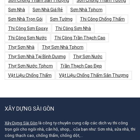
Sơn Chống Thấm Sân Thượng
Sơn Chống Thấm Tường
Sơn Nhà
Sơn Nhà Giá Rẻ
Sơn Nhà Tphcm
Sơn Nhà Trọn Gói
Sơn Tường
Thi Công Chống Thấm
Thi Công Sơn Epoxy
Thi Công Sơn Nhà
Thi Công Sơn Nước
Thi Công Trần Thạch Cao
Thợ Sơn Nhà
Thợ Sơn Nhà Tphcm
Thợ Sơn Nhà Tại Bình Dương
Thợ Sơn Nước
Thợ Sơn Nước Tphcm
Trần Thạch Cao Đẹp
Vật Liệu Chống Thấm
Vật Liệu Chống Thấm Sân Thượng
XÂY DỰNG SÀI GÒN
Xây Dựng Sài Gòn
là công ty chuyên cung cấp các dịch vụ thi công
trọn gói cho ngôi nhà, căn hộ, shop,.. của bạn như: Sơn nhà, sửa nhà, thi
công thạch cao, chống thấm, chống dột,…