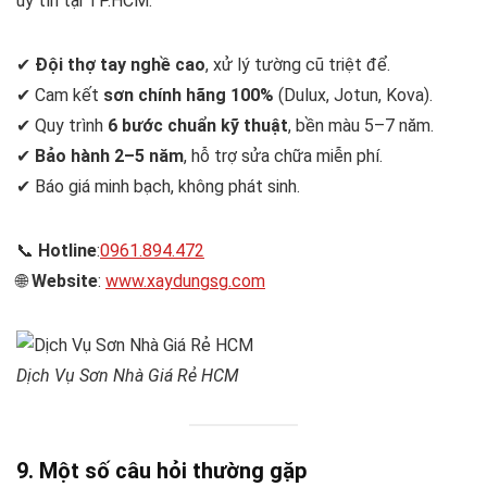
uy tín tại TP.HCM:
✔
Đội thợ tay nghề cao
, xử lý tường cũ triệt để.
✔ Cam kết
sơn chính hãng 100%
(Dulux, Jotun, Kova).
✔ Quy trình
6 bước chuẩn kỹ thuật
, bền màu 5–7 năm.
✔
Bảo hành 2–5 năm
, hỗ trợ sửa chữa miễn phí.
✔ Báo giá minh bạch, không phát sinh.
📞
Hotline
:
0961.894.472
🌐
Website
:
www.xaydungsg.com
Dịch Vụ Sơn Nhà Giá Rẻ HCM
9. Một số câu hỏi thường gặp