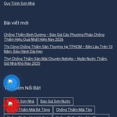
Quy Trình Sơn Nhà
Bài viết mới
Chống Thấm Bình Dương – Báo Giá Các Phương Pháp Chống
Thấm Hiệu Quả Nhất Hiện Nay 2026
Thi Công Chống Thấm Sân Thượng tại TPHCM – Bền Lâu Trên 10
Năm, Bảo Hành Dài Hạn
Thợ Chống Thấm Sàn Mái Chuyên Nghiệp – Ngăn Nước Thấm,
Giữ Nhà Khô Ráo 2025
Tìm Kiếm Nổi Bật
Báo Giá Sơn Nhà
Báo Giá Sơn Nước
Chống Thấm Mái Bê Tông
Chống Thấm Mái Tôn