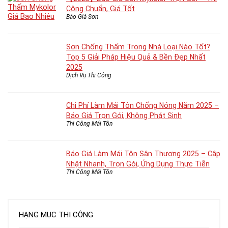
Công Chuẩn, Giá Tốt
Báo Giá Sơn
Sơn Chống Thấm Trong Nhà Loại Nào Tốt?
Top 5 Giải Pháp Hiệu Quả & Bền Đẹp Nhất
2025
Dịch Vụ Thi Công
Chi Phí Làm Mái Tôn Chống Nóng Năm 2025 –
Báo Giá Trọn Gói, Không Phát Sinh
Thi Công Mái Tôn
Báo Giá Làm Mái Tôn Sân Thượng 2025 – Cập
Nhật Nhanh, Trọn Gói, Ứng Dụng Thực Tiễn
Thi Công Mái Tôn
HẠNG MỤC THI CÔNG