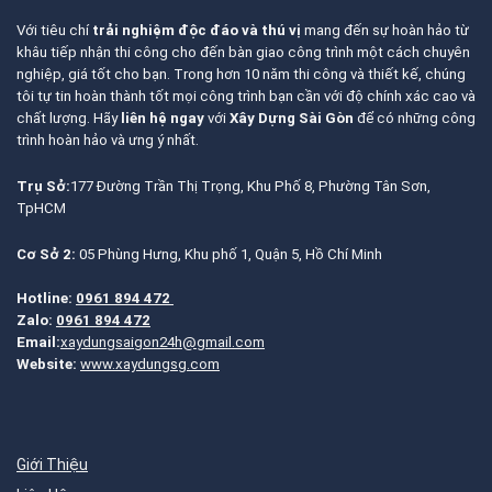
Với tiêu chí
trải nghiệm độc đáo và thú vị
mang đến sự hoàn hảo từ
khâu tiếp nhận thi công cho đến bàn giao công trình một cách chuyên
nghiệp, giá tốt cho bạn. Trong hơn 10 năm thi công và thiết kế, chúng
tôi tự tin hoàn thành tốt mọi công trình bạn cần với độ chính xác cao và
chất lượng. Hãy
liên hệ ngay
với
Xây Dựng Sài Gòn
để có những công
trình hoàn hảo và ưng ý nhất.
Trụ Sở:
177 Đường Trần Thị Trọng, Khu Phố 8, Phường Tân Sơn,
TpHCM
Cơ Sở 2:
05 Phùng Hưng, Khu phố 1, Quận 5, Hồ Chí Minh
Hotline:
0961 894 472
Zalo:
0961 894 472
Email:
xaydungsaigon24h@gmail.com
Website:
www.xaydungsg.com
Giới Thiệu