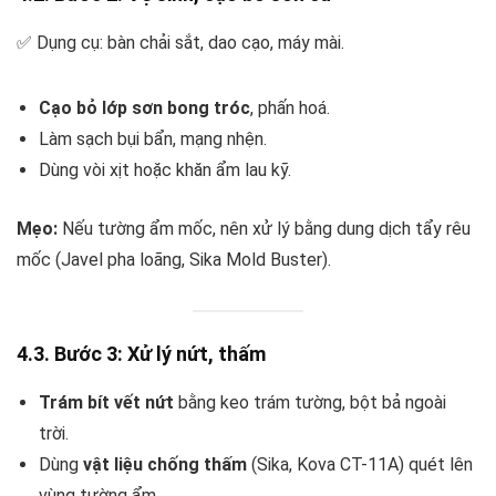
✅ Dụng cụ: bàn chải sắt, dao cạo, máy mài.
Cạo bỏ lớp sơn bong tróc
, phấn hoá.
Làm sạch bụi bẩn, mạng nhện.
Dùng vòi xịt hoặc khăn ẩm lau kỹ.
Mẹo:
Nếu tường ẩm mốc, nên xử lý bằng dung dịch tẩy rêu
mốc (Javel pha loãng, Sika Mold Buster).
4.3. Bước 3: Xử lý nứt, thấm
Trám bít vết nứt
bằng keo trám tường, bột bả ngoài
trời.
Dùng
vật liệu chống thấm
(Sika, Kova CT-11A) quét lên
vùng tường ẩm.