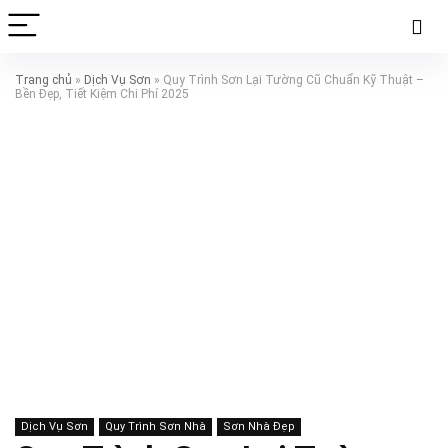
Trang chủ
»
Dịch Vụ Sơn
»
Quy Trình Sơn Lại Tường Cũ Chuẩn Kỹ Thuật –
Bền Đẹp, Tiết Kiệm Chi Phí 2025
Dịch Vụ Sơn
Quy Trình Sơn Nhà
Sơn Nhà Đẹp