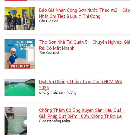
Báo Giá Nhân Công Sơn Nước Theo m2 – Cập
Nhật Chi Tiết & Lưu Ý Thi Công
Báo Giá Sơn
Thợ Sơn Nhà Tại Quận 5 – Chuyên Nghiệp, Giá
Rẻ, Có Mặt Nhanh
Thợ Sơn Nhà
Dịch Vụ Chống Thấm Trọn Gói ở HCM Mới
2026
Chống thấm sân thượng
Chống Thấm Cổ Ống Xuyên Sàn Hiệu Quả –
Giải Pháp Dứt Điểm 100% Không Thấm Lại
Dịch vụ chống thấm