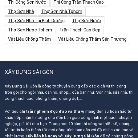
Thi Công Sơn Nước
Thi Công Trần Thạch Cao
Thợ Sơn Nhà
Thợ Sơn Nhà Tphcm
Thợ Sơn Nhà Tại Bình Dương
Thợ Sơn Nước
Thợ Sơn Nước Tphcm
Trần Thạch Cao Đẹp
Vật Liệu Chống Thấm
Vật Liệu Chống Thấm Sân Thượng
XÂY DỰNG SÀI GÒN
Xây Dựng Sài Gòn
là công ty chuyên cung cấp các dịch vụ thi công
trọn gói cho ngôi nhà, căn hộ, shop,.. của bạn như: Sơn nhà, sửa nhà, thi
công thạch cao, chống thấm, chống dột,…
Với tiêu chí
trải nghiệm độc đáo và thú vị
mang đến sự hoàn hảo từ
khâu tiếp nhận thi công cho đến bàn giao công trình một cách chuyên
nghiệp, giá tốt cho bạn. Trong hơn 10 năm thi công và thiết kế, chúng
tôi tự tin hoàn thành tốt mọi công trình bạn cần với độ chính xác cao và
chất lượng. Hãy
liên hệ ngay
với
Xây Dựng Sài Gòn
để có những công