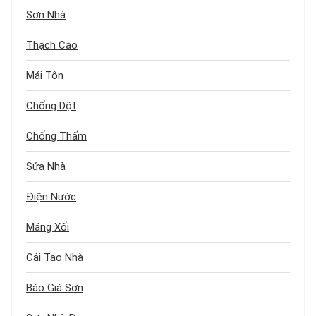
Sơn Nhà
Thạch Cao
Mái Tôn
Chống Dột
Chống Thấm
Sửa Nhà
Điện Nước
Máng Xối
Cải Tạo Nhà
Báo Giá Sơn