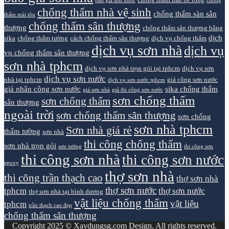
chống thấm mái bê tông
báo giá sơn nước
chống
chống thấm nhà vệ sinh
chống thấm sàn sân
thấm mái tôn
chống thấm sân thượng
thượng
chống thấm sân thượng bằng
dịch
sika
chống thấm tường
cách chống thấm sân thượng
dịch vụ chống thấm
dịch vụ sơn nhà
dịch vụ
vụ chống thấm sân thượng
sơn nhà tphcm
dịch vụ sơn nhà trọn gói tại tphcm
dịch vụ sơn
dịch vụ sơn nước
nhà tại tphcm
giá công sơn nước
dịch vụ sơn nước tphcm
giá nhân công sơn nước
sika chống thấm
giá sơn nhà
giá thi công sơn nước
sơn chống thấm
sơn chống thấm
sân thượng
ngoài trời
sơn chống thấm sân thượng
sơn chống
sơn nhà tphcm
Sơn nhà giá rẻ
thấm tường
sơn nhà
thi công chống thấm
sơn nhà trọn gói
sơn tường
thi công sơn
thi công sơn nhà
thi công sơn nước
epoxy
thợ sơn nhà
thi công trần thạch cao
thợ sơn nhà
thợ sơn nước
tphcm
thợ sơn nước
thợ sơn nhà tại bình dương
vật liệu chống thấm
vật liệu
tphcm
trần thạch cao đẹp
chống thấm sân thượng
Copyright 2025 © Xaydungsg.com Design. All rights reserved.