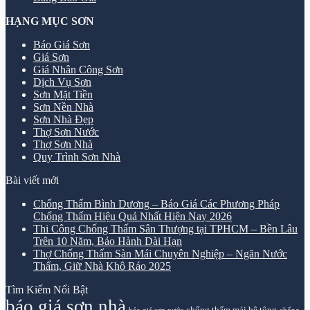
HẠNG MỤC SƠN
Báo Giá Sơn
Giá Sơn
Giá Nhân Công Sơn
Dịch Vụ Sơn
Sơn Mặt Tiền
Sơn Nền Nhà
Sơn Nhà Đẹp
Thợ Sơn Nước
Thợ Sơn Nhà
Quy Trình Sơn Nhà
Bài viết mới
Chống Thấm Bình Dương – Báo Giá Các Phương Pháp
Chống Thấm Hiệu Quả Nhất Hiện Nay 2026
Thi Công Chống Thấm Sân Thượng tại TPHCM – Bền Lâu
Trên 10 Năm, Bảo Hành Dài Hạn
Thợ Chống Thấm Sàn Mái Chuyên Nghiệp – Ngăn Nước
Thấm, Giữ Nhà Khô Ráo 2025
Tìm Kiếm Nổi Bật
báo giá sơn nhà