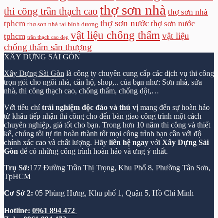
thợ sơn nhà
thi công trần thạch cao
thợ sơn nhà
thợ sơn nước
tphcm
thợ sơn nước
thợ sơn nhà tại bình dương
vật liệu chống thấm
vật liệu
tphcm
trần thạch cao đẹp
chống thấm sân thượng
XÂY DỰNG SÀI GÒN
Xây Dựng Sài Gòn
là công ty chuyên cung cấp các dịch vụ thi công
trọn gói cho ngôi nhà, căn hộ, shop,.. của bạn như: Sơn nhà, sửa
nhà, thi công thạch cao, chống thấm, chống dột,…
Với tiêu chí
trải nghiệm độc đáo và thú vị
mang đến sự hoàn hảo
từ khâu tiếp nhận thi công cho đến bàn giao công trình một cách
chuyên nghiệp, giá tốt cho bạn. Trong hơn 10 năm thi công và thiết
kế, chúng tôi tự tin hoàn thành tốt mọi công trình bạn cần với độ
chính xác cao và chất lượng. Hãy
liên hệ ngay
với
Xây Dựng Sài
Gòn
để có những công trình hoàn hảo và ưng ý nhất.
Trụ Sở:
177 Đường Trần Thị Trọng, Khu Phố 8, Phường Tân Sơn,
TpHCM
Cơ Sở 2:
05 Phùng Hưng, Khu phố 1, Quận 5, Hồ Chí Minh
Hotline:
0961 894 472