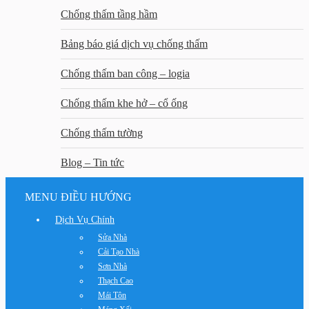
Chống thấm tầng hầm
Bảng báo giá dịch vụ chống thấm
Chống thấm ban công – logia
Chống thấm khe hở – cổ ống
Chống thấm tường
Blog – Tin tức
MENU ĐIỀU HƯỚNG
Dịch Vụ Chính
Sửa Nhà
Cải Tạo Nhà
Sơn Nhà
Thạch Cao
Mái Tôn