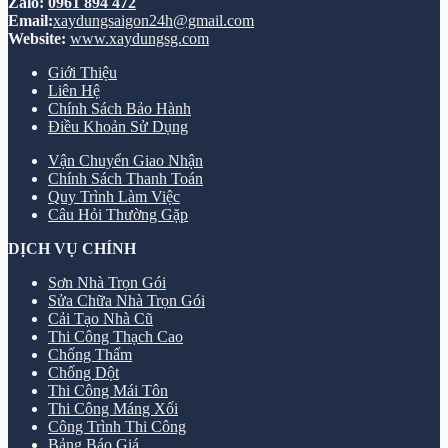
Zalo:
0961 894 472
Email:
xaydungsaigon24h@gmail.com
Website:
www.xaydungsg.com
Giới Thiệu
Liên Hệ
Chính Sách Bảo Hành
Điều Khoản Sử Dụng
Vận Chuyển Giao Nhận
Chính Sách Thanh Toán
Quy Trình Làm Việc
Câu Hỏi Thường Gặp
DỊCH VỤ CHÍNH
Sơn Nhà Trọn Gói
Sửa Chữa Nhà Trọn Gói
Cải Tạo Nhà Cũ
Thi Công Thạch Cao
Chống Thấm
Chống Dột
Thi Công Mái Tôn
Thi Công Máng Xối
Công Trình Thi Công
Bảng Báo Giá