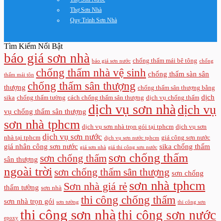
Thợ Sơn Nhà
Quy Trình Sơn Nhà
Tìm Kiếm Nổi Bật
báo giá sơn nhà
chống thấm mái bê tông
báo giá sơn nước
chống
chống thấm nhà vệ sinh
chống thấm sàn sân
thấm mái tôn
chống thấm sân thượng
thượng
chống thấm sân thượng bằng
dịch
sika
chống thấm tường
cách chống thấm sân thượng
dịch vụ chống thấm
dịch vụ sơn nhà
dịch vụ
vụ chống thấm sân thượng
sơn nhà tphcm
dịch vụ sơn nhà trọn gói tại tphcm
dịch vụ sơn
dịch vụ sơn nước
nhà tại tphcm
giá công sơn nước
dịch vụ sơn nước tphcm
giá nhân công sơn nước
sika chống thấm
giá sơn nhà
giá thi công sơn nước
sơn chống thấm
sơn chống thấm
sân thượng
ngoài trời
sơn chống thấm sân thượng
sơn chống
sơn nhà tphcm
Sơn nhà giá rẻ
thấm tường
sơn nhà
thi công chống thấm
sơn nhà trọn gói
sơn tường
thi công sơn
thi công sơn nhà
thi công sơn nước
epoxy