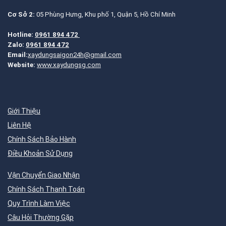
Cơ Sở 2:
05 Phùng Hưng, Khu phố 1, Quận 5, Hồ Chí Minh
Hotline:
0961 894 472
Zalo:
0961 894 472
Email:
xaydungsaigon24h@gmail.com
Website:
www.xaydungsg.com
Giới Thiệu
Liên Hệ
Chính Sách Bảo Hành
Điều Khoản Sử Dụng
Vận Chuyển Giao Nhận
Chính Sách Thanh Toán
Quy Trình Làm Việc
Câu Hỏi Thường Gặp