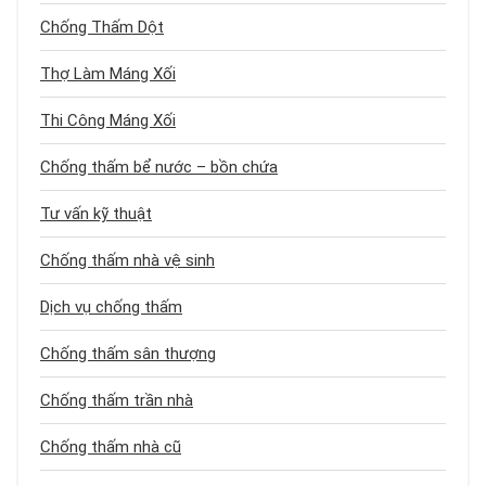
Chống Thấm Dột
Thợ Làm Máng Xối
Thi Công Máng Xối
Chống thấm bể nước – bồn chứa
Tư vấn kỹ thuật
Chống thấm nhà vệ sinh
Dịch vụ chống thấm
Chống thấm sân thượng
Chống thấm trần nhà
Chống thấm nhà cũ