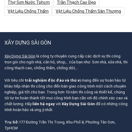
Thợ Sơn Nước Tphcm
Trần Thạch Cao Đẹp
Vật Liệu Chống Thấm
Vật Liệu Chống Thấm Sân Thượng
XÂY DỰNG SÀI GÒN
Xây Dựng Sài Gòn
là công ty chuyên cung cấp các dịch vụ thi công
trọn gói cho ngôi nhà, căn hộ, shop,.. của bạn như: Sơn nhà, sửa nhà, thi
công thạch cao, chống thấm, chống dột,…
Với tiêu chí
trải nghiệm độc đáo và thú vị
mang đến sự hoàn hảo từ
khâu tiếp nhận thi công cho đến bàn giao công trình một cách chuyên
nghiệp, giá tốt cho bạn. Trong hơn 10 năm thi công và thiết kế, chúng
tôi tự tin hoàn thành tốt mọi công trình bạn cần với độ chính xác cao và
chất lượng. Hãy
liên hệ ngay
với
Xây Dựng Sài Gòn
để có những công
trình hoàn hảo và ưng ý nhất.
Trụ Sở:
177 Đường Trần Thị Trọng, Khu Phố 8, Phường Tân Sơn,
TpHCM