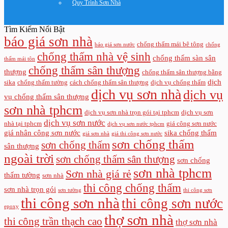
Quy Trình Sơn Nhà
Tìm Kiếm Nổi Bật
báo giá sơn nhà
chống thấm mái bê tông
báo giá sơn nước
chống
chống thấm nhà vệ sinh
chống thấm sàn sân
thấm mái tôn
chống thấm sân thượng
thượng
chống thấm sân thượng bằng
dịch
sika
chống thấm tường
cách chống thấm sân thượng
dịch vụ chống thấm
dịch vụ sơn nhà
dịch vụ
vụ chống thấm sân thượng
sơn nhà tphcm
dịch vụ sơn nhà trọn gói tại tphcm
dịch vụ sơn
dịch vụ sơn nước
nhà tại tphcm
giá công sơn nước
dịch vụ sơn nước tphcm
giá nhân công sơn nước
sika chống thấm
giá sơn nhà
giá thi công sơn nước
sơn chống thấm
sơn chống thấm
sân thượng
ngoài trời
sơn chống thấm sân thượng
sơn chống
sơn nhà tphcm
Sơn nhà giá rẻ
thấm tường
sơn nhà
thi công chống thấm
sơn nhà trọn gói
sơn tường
thi công sơn
thi công sơn nhà
thi công sơn nước
epoxy
thợ sơn nhà
thi công trần thạch cao
thợ sơn nhà