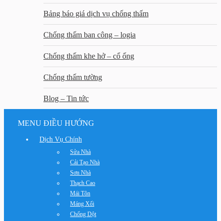
Bảng báo giá dịch vụ chống thấm
Chống thấm ban công – logia
Chống thấm khe hở – cổ ống
Chống thấm tường
Blog – Tin tức
MENU ĐIỀU HƯỚNG
Dịch Vụ Chính
Sửa Nhà
Cải Tạo Nhà
Sơn Nhà
Thạch Cao
Mái Tôn
Máng Xối
Chống Dột