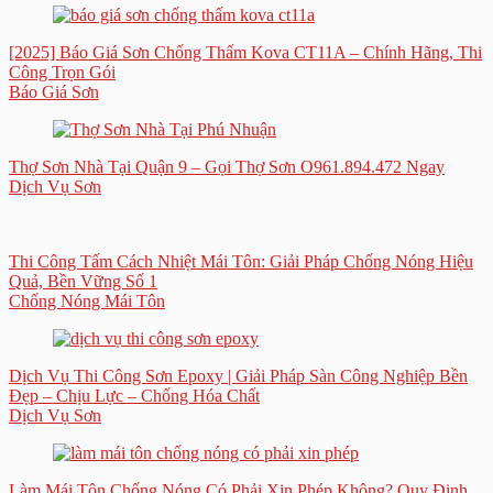
[2025] Báo Giá Sơn Chống Thấm Kova CT11A – Chính Hãng, Thi
Công Trọn Gói
Báo Giá Sơn
Thợ Sơn Nhà Tại Quận 9 – Gọi Thợ Sơn O961.894.472 Ngay
Dịch Vụ Sơn
Thi Công Tấm Cách Nhiệt Mái Tôn: Giải Pháp Chống Nóng Hiệu
Quả, Bền Vững Số 1
Chống Nóng Mái Tôn
Dịch Vụ Thi Công Sơn Epoxy | Giải Pháp Sàn Công Nghiệp Bền
Đẹp – Chịu Lực – Chống Hóa Chất
Dịch Vụ Sơn
Làm Mái Tôn Chống Nóng Có Phải Xin Phép Không? Quy Định