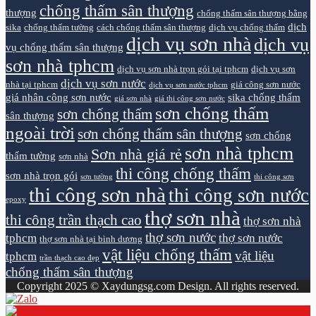
chống thấm sân thượng
thượng
chống thấm sân thượng bằng
dịch
sika
chống thấm tường
cách chống thấm sân thượng
dịch vụ chống thấm
dịch vụ sơn nhà
dịch vụ
vụ chống thấm sân thượng
sơn nhà tphcm
dịch vụ sơn nhà trọn gói tại tphcm
dịch vụ sơn
dịch vụ sơn nước
nhà tại tphcm
giá công sơn nước
dịch vụ sơn nước tphcm
giá nhân công sơn nước
sika chống thấm
giá sơn nhà
giá thi công sơn nước
sơn chống thấm
sơn chống thấm
sân thượng
ngoài trời
sơn chống thấm sân thượng
sơn chống
sơn nhà tphcm
Sơn nhà giá rẻ
thấm tường
sơn nhà
thi công chống thấm
sơn nhà trọn gói
sơn tường
thi công sơn
thi công sơn nhà
thi công sơn nước
epoxy
thợ sơn nhà
thi công trần thạch cao
thợ sơn nhà
thợ sơn nước
tphcm
thợ sơn nước
thợ sơn nhà tại bình dương
vật liệu chống thấm
vật liệu
tphcm
trần thạch cao đẹp
chống thấm sân thượng
Copyright 2025 © Xaydungsg.com Design. All rights reserved.