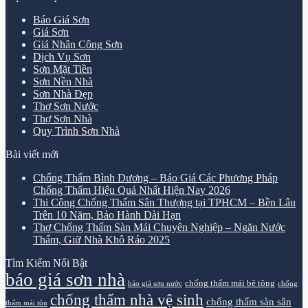
Báo Giá Sơn
Giá Sơn
Giá Nhân Công Sơn
Dịch Vụ Sơn
Sơn Mặt Tiền
Sơn Nền Nhà
Sơn Nhà Đẹp
Thợ Sơn Nước
Thợ Sơn Nhà
Quy Trình Sơn Nhà
Bài viết mới
Chống Thấm Bình Dương – Báo Giá Các Phương Pháp
Chống Thấm Hiệu Quả Nhất Hiện Nay 2026
Thi Công Chống Thấm Sân Thượng tại TPHCM – Bền Lâu
Trên 10 Năm, Bảo Hành Dài Hạn
Thợ Chống Thấm Sàn Mái Chuyên Nghiệp – Ngăn Nước
Thấm, Giữ Nhà Khô Ráo 2025
Tìm Kiếm Nổi Bật
báo giá sơn nhà
chống thấm mái bê tông
báo giá sơn nước
chống
chống thấm nhà vệ sinh
chống thấm sàn sân
thấm mái tôn