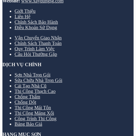
Website:
www.xaydungsg.com
Giới Thiệu
Liên Hệ
Chính Sách Bảo Hành
Điều Khoản Sử Dụng
Vận Chuyển Giao Nhận
Chính Sách Thanh Toán
Quy Trình Làm Việc
Câu Hỏi Thường Gặp
DỊCH VỤ CHÍNH
Sơn Nhà Trọn Gói
Sửa Chữa Nhà Trọn Gói
Cải Tạo Nhà Cũ
Thi Công Thạch Cao
Chống Thấm
Chống Dột
Thi Công Mái Tôn
Thi Công Máng Xối
Công Trình Thi Công
Bảng Báo Giá
HẠNG MỤC SƠN