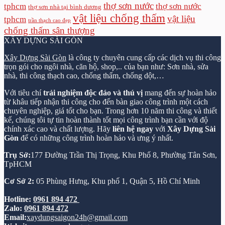
thợ sơn nước
tphcm
thợ sơn nước
thợ sơn nhà tại bình dương
vật liệu chống thấm
vật liệu
tphcm
trần thạch cao đẹp
chống thấm sân thượng
XÂY DỰNG SÀI GÒN
Xây Dựng Sài Gòn
là công ty chuyên cung cấp các dịch vụ thi công
trọn gói cho ngôi nhà, căn hộ, shop,.. của bạn như: Sơn nhà, sửa
nhà, thi công thạch cao, chống thấm, chống dột,…
Với tiêu chí
trải nghiệm độc đáo và thú vị
mang đến sự hoàn hảo
từ khâu tiếp nhận thi công cho đến bàn giao công trình một cách
chuyên nghiệp, giá tốt cho bạn. Trong hơn 10 năm thi công và thiết
kế, chúng tôi tự tin hoàn thành tốt mọi công trình bạn cần với độ
chính xác cao và chất lượng. Hãy
liên hệ ngay
với
Xây Dựng Sài
Gòn
để có những công trình hoàn hảo và ưng ý nhất.
Trụ Sở:
177 Đường Trần Thị Trọng, Khu Phố 8, Phường Tân Sơn,
TpHCM
Cơ Sở 2:
05 Phùng Hưng, Khu phố 1, Quận 5, Hồ Chí Minh
Hotline:
0961 894 472
Zalo:
0961 894 472
Email:
xaydungsaigon24h@gmail.com