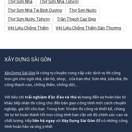
Thợ Sơn Nhà
Thợ Sơn Nhà Tphcm
Thợ Sơn Nhà Tại Bình Dương
Thợ Sơn Nước
Thợ Sơn Nước Tphcm
Trần Thạch Cao Đẹp
Vật Liệu Chống Thấm
Vật Liệu Chống Thấm Sân Thượng
XÂY DỰNG SÀI GÒN
Xây Dựng Sài Gòn
là công ty chuyên cung cấp các dịch vụ thi công
trọn gói cho ngôi nhà, căn hộ, shop,.. của bạn như: Sơn nhà, sửa nhà, thi
công thạch cao, chống thấm, chống dột,…
Với tiêu chí
trải nghiệm độc đáo và thú vị
mang đến sự hoàn hảo từ
khâu tiếp nhận thi công cho đến bàn giao công trình một cách chuyên
nghiệp, giá tốt cho bạn. Trong hơn 10 năm thi công và thiết kế, chúng
tôi tự tin hoàn thành tốt mọi công trình bạn cần với độ chính xác cao và
chất lượng. Hãy
liên hệ ngay
với
Xây Dựng Sài Gòn
để có những công
trình hoàn hảo và ưng ý nhất.