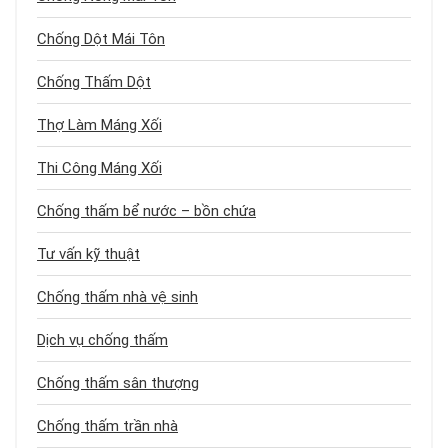
Chống Dột Mái Tôn
Chống Thấm Dột
Thợ Làm Máng Xối
Thi Công Máng Xối
Chống thấm bể nước – bồn chứa
Tư vấn kỹ thuật
Chống thấm nhà vệ sinh
Dịch vụ chống thấm
Chống thấm sân thượng
Chống thấm trần nhà