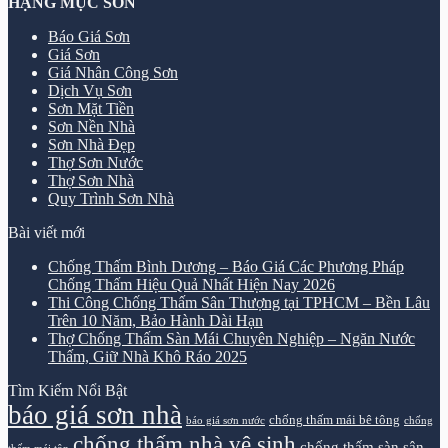
HẠNG MỤC SƠN
Báo Giá Sơn
Giá Sơn
Giá Nhân Công Sơn
Dịch Vụ Sơn
Sơn Mặt Tiền
Sơn Nền Nhà
Sơn Nhà Đẹp
Thợ Sơn Nước
Thợ Sơn Nhà
Quy Trình Sơn Nhà
Bài viết mới
Chống Thấm Bình Dương – Báo Giá Các Phương Pháp
Chống Thấm Hiệu Quả Nhất Hiện Nay 2026
Thi Công Chống Thấm Sân Thượng tại TPHCM – Bền Lâu
Trên 10 Năm, Bảo Hành Dài Hạn
Thợ Chống Thấm Sàn Mái Chuyên Nghiệp – Ngăn Nước
Thấm, Giữ Nhà Khô Ráo 2025
Tìm Kiếm Nổi Bật
báo giá sơn nhà
chống thấm mái bê tông
báo giá sơn nước
chống
chống thấm nhà vệ sinh
chống thấm sàn sân