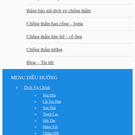
Bảng báo giá dịch vụ chống thấm
Chống thấm ban công – logia
Chống thấm khe hở – cổ ống
Chống thấm tường
Blog – Tin tức
MENU ĐIỀU HƯỚNG
Dịch Vụ Chính
Sửa Nhà
Cải Tạo Nhà
Sơn Nhà
Thạch Cao
Mái Tôn
Máng Xối
Chống Dột