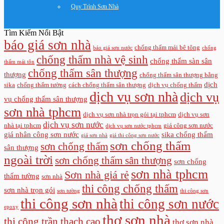
Quy Trình Sơn Nhà
Tìm Kiếm Nổi Bật
báo giá sơn nhà
chống thấm mái bê tông
báo giá sơn nước
chống
chống thấm nhà vệ sinh
chống thấm sàn sân
thấm mái tôn
chống thấm sân thượng
thượng
chống thấm sân thượng bằng
dịch
sika
chống thấm tường
cách chống thấm sân thượng
dịch vụ chống thấm
dịch vụ sơn nhà
dịch vụ
vụ chống thấm sân thượng
sơn nhà tphcm
dịch vụ sơn nhà trọn gói tại tphcm
dịch vụ sơn
dịch vụ sơn nước
nhà tại tphcm
giá công sơn nước
dịch vụ sơn nước tphcm
giá nhân công sơn nước
sika chống thấm
giá sơn nhà
giá thi công sơn nước
sơn chống thấm
sơn chống thấm
sân thượng
ngoài trời
sơn chống thấm sân thượng
sơn chống
sơn nhà tphcm
Sơn nhà giá rẻ
thấm tường
sơn nhà
thi công chống thấm
sơn nhà trọn gói
sơn tường
thi công sơn
thi công sơn nhà
thi công sơn nước
epoxy
thợ sơn nhà
thi công trần thạch cao
thợ sơn nhà