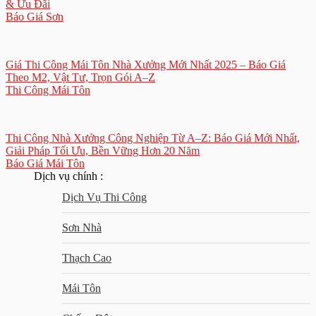
& Ưu Đãi
Báo Giá Sơn
Giá Thi Công Mái Tôn Nhà Xưởng Mới Nhất 2025 – Báo Giá
Theo M2, Vật Tư, Trọn Gói A–Z
Thi Công Mái Tôn
Thi Công Nhà Xưởng Công Nghiệp Từ A–Z: Báo Giá Mới Nhất,
Giải Pháp Tối Ưu, Bền Vững Hơn 20 Năm
Báo Giá Mái Tôn
Dịch vụ chính :
Dịch Vụ Thi Công
Sơn Nhà
Thạch Cao
Mái Tôn