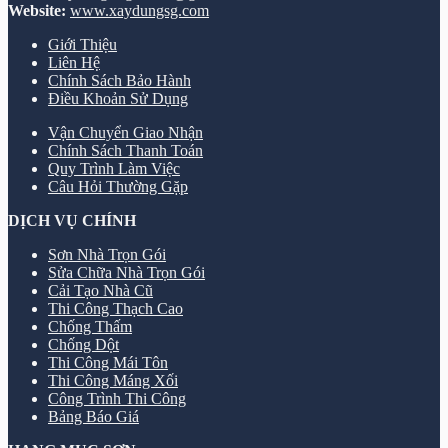
Website:
www.xaydungsg.com
Giới Thiệu
Liên Hệ
Chính Sách Bảo Hành
Điều Khoản Sử Dụng
Vận Chuyển Giao Nhận
Chính Sách Thanh Toán
Quy Trình Làm Việc
Câu Hỏi Thường Gặp
DỊCH VỤ CHÍNH
Sơn Nhà Trọn Gói
Sửa Chữa Nhà Trọn Gói
Cải Tạo Nhà Cũ
Thi Công Thạch Cao
Chống Thấm
Chống Dột
Thi Công Mái Tôn
Thi Công Máng Xối
Công Trình Thi Công
Bảng Báo Giá