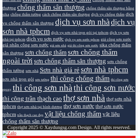
thấm mái tôn
chống thấm sân thượng
thượng
chống thấm sân thượng bằng
dịch
sika
chống thấm tường
cách chống thấm sân thượng
dịch vụ chống thấm
dịch vụ sơn nhà
dịch vụ
vụ chống thấm sân thượng
sơn nhà tphcm
dịch vụ sơn nhà trọn gói tại tphcm
dịch vụ sơn
dịch vụ sơn nước
nhà tại tphcm
giá công sơn nước
dịch vụ sơn nước tphcm
giá nhân công sơn nước
sika chống thấm
giá sơn nhà
giá thi công sơn nước
sơn chống thấm
sơn chống thấm
sân thượng
ngoài trời
sơn chống thấm sân thượng
sơn chống
sơn nhà tphcm
Sơn nhà giá rẻ
thấm tường
sơn nhà
thi công chống thấm
sơn nhà trọn gói
sơn tường
thi công sơn
thi công sơn nhà
thi công sơn nước
epoxy
thợ sơn nhà
thi công trần thạch cao
thợ sơn nhà
thợ sơn nước
tphcm
thợ sơn nước
thợ sơn nhà tại bình dương
vật liệu chống thấm
vật liệu
tphcm
trần thạch cao đẹp
chống thấm sân thượng
Copyright 2025 © Xaydungsg.com Design. All rights reserved.