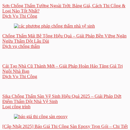
Sơn Chống Thấm Tường Ngoài Trời: Bảng Giá, Cách Thi Công &
Loại Nào Tốt Nhất?
Dịch Vụ Thi Công
Chống Thấm Mái Bê Tông Hiệu Quả – Giải Pháp Bền Vững Ngăn
Ngừa Thấm Dột Lâu Dài
Dịch vụ chống thấm
Cải Tạo Nhà Cũ Thành Mới – Giải Pháp Hoàn Hảo Tăng Giá Trị
Ngôi Nhà Bạn
Dịch Vụ Thi Công
Sika Chống Thấm Sàn Vệ Sinh Hiệu Quả 2025 – Giải Pháp Dứt
Điểm Thấm Dột Nhà Vệ Sinh
Loại công trình
[Cập Nhật 2025] Báo Giá Thi Công Sàn Epoxy Trọn Gói – Chi Tiết