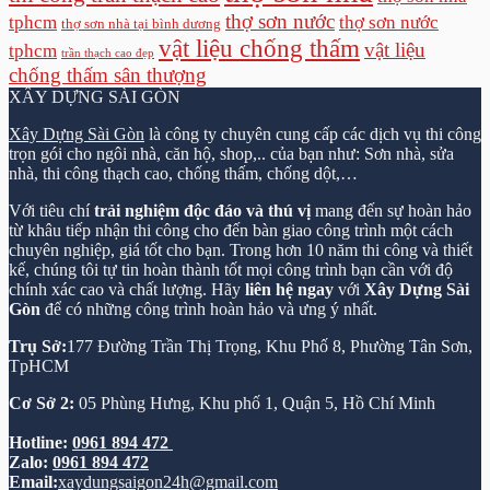
thợ sơn nước
tphcm
thợ sơn nước
thợ sơn nhà tại bình dương
vật liệu chống thấm
vật liệu
tphcm
trần thạch cao đẹp
chống thấm sân thượng
XÂY DỰNG SÀI GÒN
Xây Dựng Sài Gòn
là công ty chuyên cung cấp các dịch vụ thi công
trọn gói cho ngôi nhà, căn hộ, shop,.. của bạn như: Sơn nhà, sửa
nhà, thi công thạch cao, chống thấm, chống dột,…
Với tiêu chí
trải nghiệm độc đáo và thú vị
mang đến sự hoàn hảo
từ khâu tiếp nhận thi công cho đến bàn giao công trình một cách
chuyên nghiệp, giá tốt cho bạn. Trong hơn 10 năm thi công và thiết
kế, chúng tôi tự tin hoàn thành tốt mọi công trình bạn cần với độ
chính xác cao và chất lượng. Hãy
liên hệ ngay
với
Xây Dựng Sài
Gòn
để có những công trình hoàn hảo và ưng ý nhất.
Trụ Sở:
177 Đường Trần Thị Trọng, Khu Phố 8, Phường Tân Sơn,
TpHCM
Cơ Sở 2:
05 Phùng Hưng, Khu phố 1, Quận 5, Hồ Chí Minh
Hotline:
0961 894 472
Zalo:
0961 894 472
Email:
xaydungsaigon24h@gmail.com