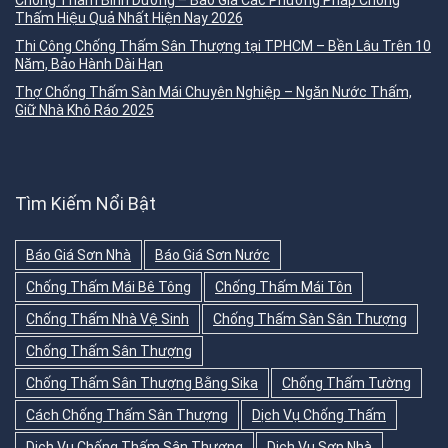
Chống Thấm Bình Dương – Báo Giá Các Phương Pháp Chống
Thấm Hiệu Quả Nhất Hiện Nay 2026
Thi Công Chống Thấm Sân Thượng tại TPHCM – Bền Lâu Trên 10
Năm, Bảo Hành Dài Hạn
Thợ Chống Thấm Sàn Mái Chuyên Nghiệp – Ngăn Nước Thấm,
Giữ Nhà Khô Ráo 2025
Tìm Kiếm Nổi Bật
Báo Giá Sơn Nhà
Báo Giá Sơn Nước
Chống Thấm Mái Bê Tông
Chống Thấm Mái Tôn
Chống Thấm Nhà Vệ Sinh
Chống Thấm Sàn Sân Thượng
Chống Thấm Sân Thượng
Chống Thấm Sân Thượng Bằng Sika
Chống Thấm Tường
Cách Chống Thấm Sân Thượng
Dịch Vụ Chống Thấm
Dịch Vụ Chống Thấm Sân Thượng
Dịch Vụ Sơn Nhà