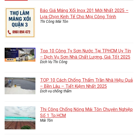
Báo Giá Máng Xối Inox 201 Mới Nhất 2025 –
Lựa Chọn Kinh Tế Cho Mọi Công Trình
Thi Công Mái Tôn
Top 10 Công Ty Sơn Nước Tại TPHCM Uy Tín
– Dịch Vụ Sơn Nhà Chất Lượng, Giá Tốt 2025
Dịch Vụ Thi Công
TOP 10 Cách Chống Thấm Trần Nhà Hiệu Quả
– Bền Lâu – Tiết Kiệm Nhất 2025
Dịch vụ chống thấm
Thi Công Chống Nóng Mái Tôn Chuyên Nghiệp
Số 1 Tp.HCM
Mái Tôn