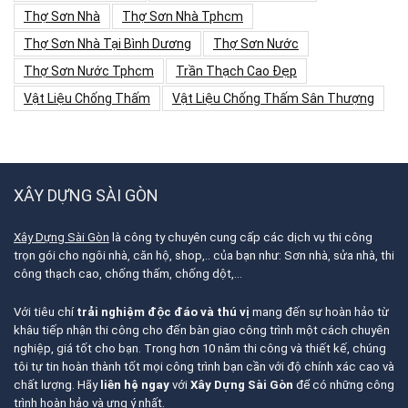
Thợ Sơn Nhà
Thợ Sơn Nhà Tphcm
Thợ Sơn Nhà Tại Bình Dương
Thợ Sơn Nước
Thợ Sơn Nước Tphcm
Trần Thạch Cao Đẹp
Vật Liệu Chống Thấm
Vật Liệu Chống Thấm Sân Thượng
XÂY DỰNG SÀI GÒN
Xây Dựng Sài Gòn
là công ty chuyên cung cấp các dịch vụ thi công
trọn gói cho ngôi nhà, căn hộ, shop,.. của bạn như: Sơn nhà, sửa nhà, thi
công thạch cao, chống thấm, chống dột,…
Với tiêu chí
trải nghiệm độc đáo và thú vị
mang đến sự hoàn hảo từ
khâu tiếp nhận thi công cho đến bàn giao công trình một cách chuyên
nghiệp, giá tốt cho bạn. Trong hơn 10 năm thi công và thiết kế, chúng
tôi tự tin hoàn thành tốt mọi công trình bạn cần với độ chính xác cao và
chất lượng. Hãy
liên hệ ngay
với
Xây Dựng Sài Gòn
để có những công
trình hoàn hảo và ưng ý nhất.