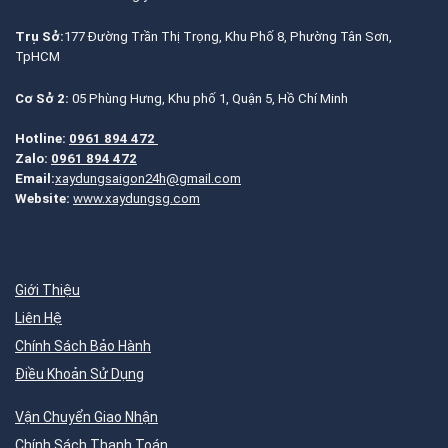
Trụ Sở:
177 Đường Trần Thị Trọng, Khu Phố 8, Phường Tân Sơn,
TpHCM
Cơ Sở 2:
05 Phùng Hưng, Khu phố 1, Quận 5, Hồ Chí Minh
Hotline:
0961 894 472
Zalo:
0961 894 472
Email:
xaydungsaigon24h@gmail.com
Website:
www.xaydungsg.com
Giới Thiệu
Liên Hệ
Chính Sách Bảo Hành
Điều Khoản Sử Dụng
Vận Chuyển Giao Nhận
Chính Sách Thanh Toán