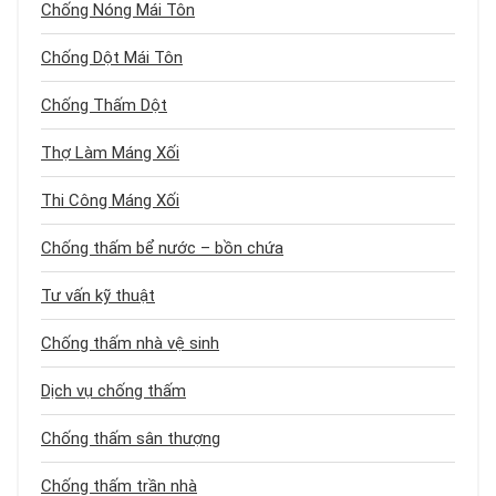
Chống Nóng Mái Tôn
Chống Dột Mái Tôn
Chống Thấm Dột
Thợ Làm Máng Xối
Thi Công Máng Xối
Chống thấm bể nước – bồn chứa
Tư vấn kỹ thuật
Chống thấm nhà vệ sinh
Dịch vụ chống thấm
Chống thấm sân thượng
Chống thấm trần nhà