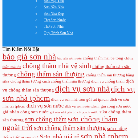
Sơn Mặt Tiền
Sơn Nền Nhà
Sơn Nhà Đẹp
Thợ Sơn Nước
Thợ Sơn Nhà
Quy Trình Sơn Nhà
Tìm Kiếm Nổi Bật
báo giá sơn nhà
chống thấm mái bê tông
báo giá sơn nước
chống
chống thấm nhà vệ sinh
chống thấm sàn sân
thấm mái tôn
chống thấm sân thượng
thượng
chống thấm sân thượng bằng
dịch
sika
chống thấm tường
cách chống thấm sân thượng
dịch vụ chống thấm
dịch vụ sơn nhà
dịch vụ
vụ chống thấm sân thượng
sơn nhà tphcm
dịch vụ sơn nhà trọn gói tại tphcm
dịch vụ sơn
dịch vụ sơn nước
nhà tại tphcm
giá công sơn nước
dịch vụ sơn nước tphcm
giá nhân công sơn nước
sika chống thấm
giá sơn nhà
giá thi công sơn nước
sơn chống thấm
sơn chống thấm
sân thượng
ngoài trời
sơn chống thấm sân thượng
sơn chống
sơn nhà tphcm
Sơn nhà giá rẻ
thấm tường
sơn nhà