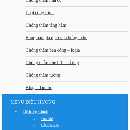
Chống thấm nhà cũ
Loại công trình
Chống thấm tầng hầm
Bảng báo giá dịch vụ chống thấm
Chống thấm ban công – logia
Chống thấm khe hở – cổ ống
Chống thấm tường
Blog – Tin tức
MENU ĐIỀU HƯỚNG
Dịch Vụ Chính
Sửa Nhà
Cải Tạo Nhà