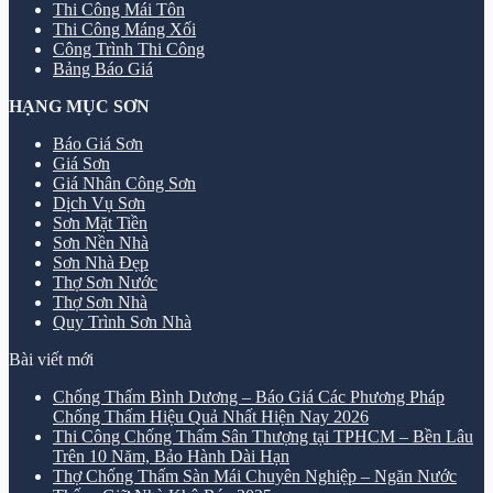
Thi Công Mái Tôn
Thi Công Máng Xối
Công Trình Thi Công
Bảng Báo Giá
HẠNG MỤC SƠN
Báo Giá Sơn
Giá Sơn
Giá Nhân Công Sơn
Dịch Vụ Sơn
Sơn Mặt Tiền
Sơn Nền Nhà
Sơn Nhà Đẹp
Thợ Sơn Nước
Thợ Sơn Nhà
Quy Trình Sơn Nhà
Bài viết mới
Chống Thấm Bình Dương – Báo Giá Các Phương Pháp
Chống Thấm Hiệu Quả Nhất Hiện Nay 2026
Thi Công Chống Thấm Sân Thượng tại TPHCM – Bền Lâu
Trên 10 Năm, Bảo Hành Dài Hạn
Thợ Chống Thấm Sàn Mái Chuyên Nghiệp – Ngăn Nước