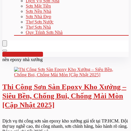
Dịch Vụ Sơn Nhà
Sơn Mặt Tiền
Sơn Nền Nhà
Sơn Nhà Đẹp
Thợ Sơn Nước
Thợ Sơn Nhà
Quy Trình Sơn Nhà
Hotline:0961 894 472
nền epoxy nhà xưởng
Thi Công Sơn Sàn Epoxy Kho Xưởng –
Siêu Bền, Chống Bụi, Chống Mài Mòn
[Cập Nhật 2025]
Dịch vụ thi công sơn sàn epoxy kho xưởng giá tốt tại TP.HCM. Đội
thợ tay nghề cao, thi công nhanh, sơn chính hãng, bảo hành rõ ràng.