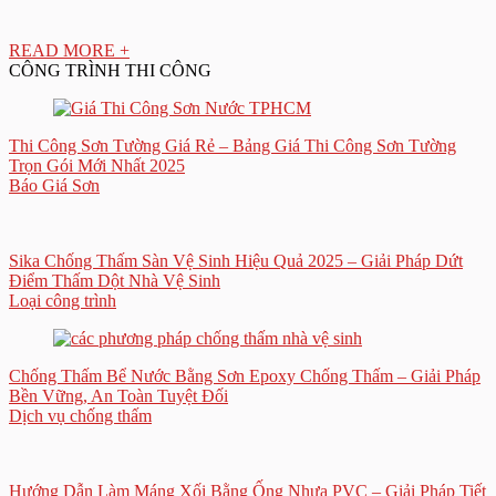
READ MORE +
CÔNG TRÌNH THI CÔNG
Thi Công Sơn Tường Giá Rẻ – Bảng Giá Thi Công Sơn Tường
Trọn Gói Mới Nhất 2025
Báo Giá Sơn
Sika Chống Thấm Sàn Vệ Sinh Hiệu Quả 2025 – Giải Pháp Dứt
Điểm Thấm Dột Nhà Vệ Sinh
Loại công trình
Chống Thấm Bể Nước Bằng Sơn Epoxy Chống Thấm – Giải Pháp
Bền Vững, An Toàn Tuyệt Đối
Dịch vụ chống thấm
Hướng Dẫn Làm Máng Xối Bằng Ống Nhựa PVC – Giải Pháp Tiết