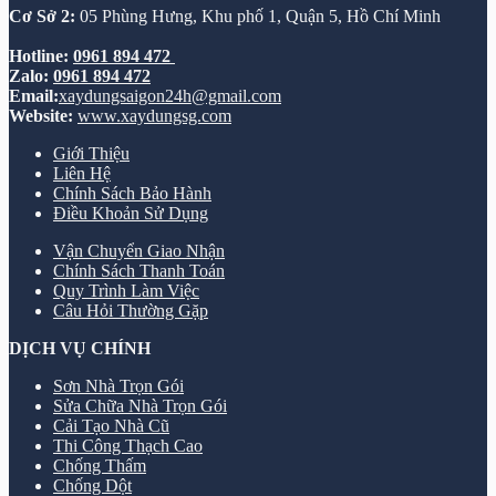
Cơ Sở 2:
05 Phùng Hưng, Khu phố 1, Quận 5, Hồ Chí Minh
Hotline:
0961 894 472
Zalo:
0961 894 472
Email:
xaydungsaigon24h@gmail.com
Website:
www.xaydungsg.com
Giới Thiệu
Liên Hệ
Chính Sách Bảo Hành
Điều Khoản Sử Dụng
Vận Chuyển Giao Nhận
Chính Sách Thanh Toán
Quy Trình Làm Việc
Câu Hỏi Thường Gặp
DỊCH VỤ CHÍNH
Sơn Nhà Trọn Gói
Sửa Chữa Nhà Trọn Gói
Cải Tạo Nhà Cũ
Thi Công Thạch Cao
Chống Thấm
Chống Dột