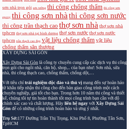
thi công chống thấm
sơn nhà trọn gói
sơn tường
thi công sơn
thi công sơn nhà
thi công sơn nước
epoxy
thợ sơn nhà
thi công trần thạch cao
thợ sơn nhà
thợ sơn nước
tphcm
thợ sơn nước
thợ sơn nhà tại bình dương
vật liệu chống thấm
vật liệu
tphcm
trần thạch cao đẹp
chống thấm sân thượng
XÂY DỰNG SÀI GÒN
Xây Dựng Sài Gòn
là công ty chuyên cung cấp các dịch vụ thi công
trọn gói cho ngôi nhà, căn hộ, shop,.. của bạn như: Sơn nhà, sửa
nhà, thi công thạch cao, chống thấm, chống dột,…
Với tiêu chí
trải nghiệm độc đáo và thú vị
mang đến sự hoàn hảo
từ khâu tiếp nhận thi công cho đến bàn giao công trình một cách
chuyên nghiệp, giá tốt cho bạn. Trong hơn 10 năm thi công và thiết
kế, chúng tôi tự tin hoàn thành tốt mọi công trình bạn cần với độ
chính xác cao và chất lượng. Hãy
liên hệ ngay
với
Xây Dựng Sài
Gòn
để có những công trình hoàn hảo và ưng ý nhất.
Trụ Sở:
177 Đường Trần Thị Trọng, Khu Phố 8, Phường Tân Sơn,
TpHCM