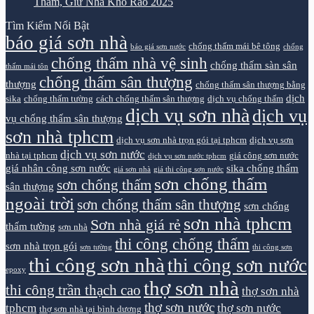
Thấm, Giữ Nhà Khô Ráo 2025
Tìm Kiếm Nổi Bật
báo giá sơn nhà
chống thấm mái bê tông
báo giá sơn nước
chống
chống thấm nhà vệ sinh
chống thấm sàn sân
thấm mái tôn
chống thấm sân thượng
thượng
chống thấm sân thượng bằng
dịch
sika
chống thấm tường
cách chống thấm sân thượng
dịch vụ chống thấm
dịch vụ sơn nhà
dịch vụ
vụ chống thấm sân thượng
sơn nhà tphcm
dịch vụ sơn nhà trọn gói tại tphcm
dịch vụ sơn
dịch vụ sơn nước
nhà tại tphcm
giá công sơn nước
dịch vụ sơn nước tphcm
giá nhân công sơn nước
sika chống thấm
giá sơn nhà
giá thi công sơn nước
sơn chống thấm
sơn chống thấm
sân thượng
ngoài trời
sơn chống thấm sân thượng
sơn chống
sơn nhà tphcm
Sơn nhà giá rẻ
thấm tường
sơn nhà
thi công chống thấm
sơn nhà trọn gói
sơn tường
thi công sơn
thi công sơn nhà
thi công sơn nước
epoxy
thợ sơn nhà
thi công trần thạch cao
thợ sơn nhà
thợ sơn nước
tphcm
thợ sơn nước
thợ sơn nhà tại bình dương