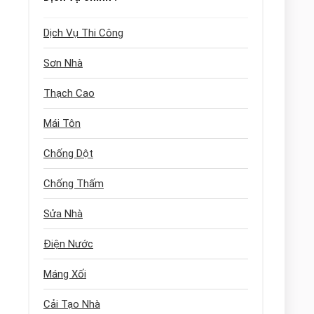
Dịch Vụ Thi Công
Sơn Nhà
Thạch Cao
Mái Tôn
Chống Dột
Chống Thấm
Sửa Nhà
Điện Nước
Máng Xối
Cải Tạo Nhà