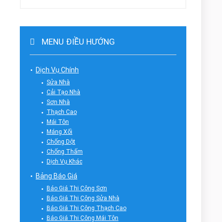
MENU ĐIỀU HƯỚNG
Dịch Vụ Chính
Sửa Nhà
Cải Tạo Nhà
Sơn Nhà
Thạch Cao
Mái Tôn
Máng Xối
Chống Dột
Chống Thấm
Dịch Vụ Khác
Bảng Báo Giá
Báo Giá Thi Công Sơn
Báo Giá Thi Công Sửa Nhà
Báo Giá Thi Công Thạch Cao
Báo Giá Thi Công Mái Tôn