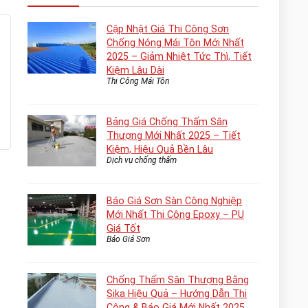
Cập Nhật Giá Thi Công Sơn
Chống Nóng Mái Tôn Mới Nhất
2025 – Giảm Nhiệt Tức Thì, Tiết
Kiệm Lâu Dài
Thi Công Mái Tôn
Bảng Giá Chống Thấm Sân
Thượng Mới Nhất 2025 – Tiết
Kiệm, Hiệu Quả Bền Lâu
Dịch vụ chống thấm
Báo Giá Sơn Sàn Công Nghiệp
Mới Nhất Thi Công Epoxy – PU
Giá Tốt
Báo Giá Sơn
Chống Thấm Sân Thượng Bằng
Sika Hiệu Quả – Hướng Dẫn Thi
Công & Báo Giá Mới Nhất 2025