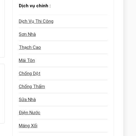
Dịch vụ chính :
Dịch Vụ Thi Công
Sơn Nhà
Thạch Cao
Mái Tôn
Chống Dột
Chống Thấm
Sửa Nhà
Điện Nước
Máng Xối