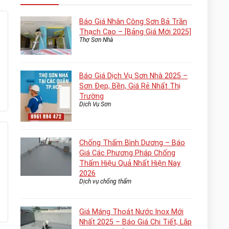
Báo Giá Nhân Công Sơn Bả Trần
Thạch Cao – [Bảng Giá Mới 2025]
Thợ Sơn Nhà
Báo Giá Dịch Vụ Sơn Nhà 2025 –
Sơn Đẹp, Bền, Giá Rẻ Nhất Thị
Trường
Dịch Vụ Sơn
Chống Thấm Bình Dương – Báo
Giá Các Phương Pháp Chống
Thấm Hiệu Quả Nhất Hiện Nay
2026
Dịch vụ chống thấm
Giá Máng Thoát Nước Inox Mới
Nhất 2025 – Báo Giá Chi Tiết, Lắp