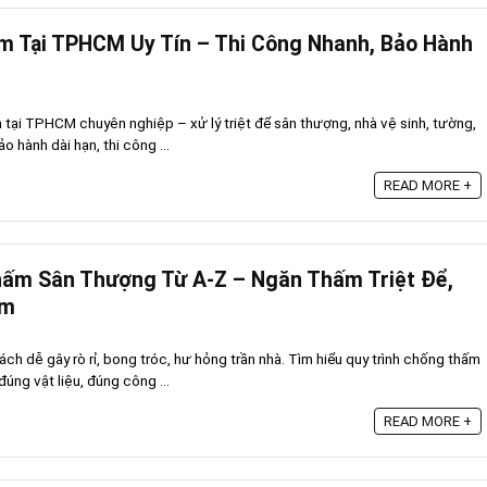
m Tại TPHCM Uy Tín – Thi Công Nhanh, Bảo Hành
tại TPHCM chuyên nghiệp – xử lý triệt để sân thượng, nhà vệ sinh, tường,
 hành dài hạn, thi công ...
READ MORE +
hấm Sân Thượng Từ A-Z – Ngăn Thấm Triệt Để,
ăm
h dễ gây rò rỉ, bong tróc, hư hỏng trần nhà. Tìm hiểu quy trình chống thấm
úng vật liệu, đúng công ...
READ MORE +