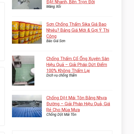
Đặt Nhanh, Bền Trọn Đời
Máng Xối
Sơn Chống Thấm Sika Giá Bao
Nhiêu? Bảng Giá Mới & Gợi Ý Thi
Công
Báo Giá Sơn
Chống Thấm Cổ Ống Xuyên Sàn
Hiệu Quả – Giải Pháp Dứt Điểm
100% Không Thấm Lại
Dịch vụ chống thấm
Chống Dột Mái Tôn Bằng Nhựa
Đường – Giải Pháp Hiệu Quả, Giá
Rẻ Cho Mùa Mưa
Chống Dột Mái Tôn