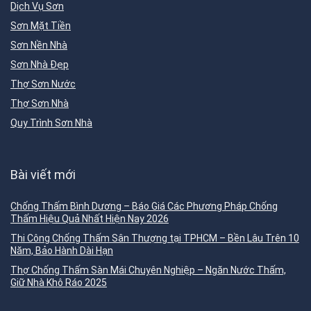
Dịch Vụ Sơn
Sơn Mặt Tiền
Sơn Nền Nhà
Sơn Nhà Đẹp
Thợ Sơn Nước
Thợ Sơn Nhà
Quy Trình Sơn Nhà
Bài viết mới
Chống Thấm Bình Dương – Báo Giá Các Phương Pháp Chống
Thấm Hiệu Quả Nhất Hiện Nay 2026
Thi Công Chống Thấm Sân Thượng tại TPHCM – Bền Lâu Trên 10
Năm, Bảo Hành Dài Hạn
Thợ Chống Thấm Sàn Mái Chuyên Nghiệp – Ngăn Nước Thấm,
Giữ Nhà Khô Ráo 2025