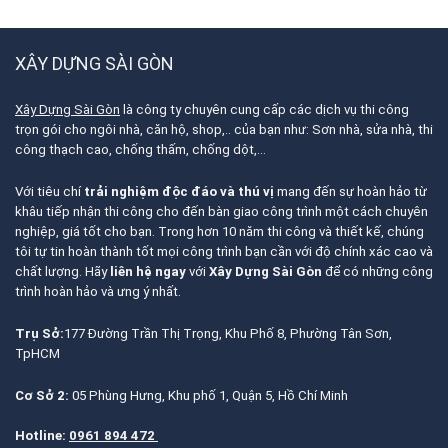
XÂY DỰNG SÀI GÒN
Xây Dựng Sài Gòn
là công ty chuyên cung cấp các dịch vụ thi công
trọn gói cho ngôi nhà, căn hộ, shop,.. của bạn như: Sơn nhà, sửa nhà, thi
công thạch cao, chống thấm, chống dột,…
Với tiêu chí
trải nghiệm độc đáo và thú vị
mang đến sự hoàn hảo từ
khâu tiếp nhận thi công cho đến bàn giao công trình một cách chuyên
nghiệp, giá tốt cho bạn. Trong hơn 10 năm thi công và thiết kế, chúng
tôi tự tin hoàn thành tốt mọi công trình bạn cần với độ chính xác cao và
chất lượng. Hãy
liên hệ ngay
với
Xây Dựng Sài Gòn
để có những công
trình hoàn hảo và ưng ý nhất.
Trụ Sở:
177 Đường Trần Thị Trọng, Khu Phố 8, Phường Tân Sơn,
TpHCM
Cơ Sở 2:
05 Phùng Hưng, Khu phố 1, Quận 5, Hồ Chí Minh
Hotline:
0961 894 472