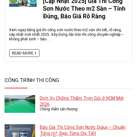
[Cập Nhật 2025] Giá Thi Công
Sơn Nước Theo m2 Sàn – Tính
Đúng, Báo Giá Rõ Ràng
Xem ngay bảng giá thi công sơn nước theo m2 sàn chi tiết, rõ ràng,
cập nhật mới nhất 2025. Xây Dựng Sài Gòn thi công chuyên nghiệp –
không phát sinh – bảo ...
READ MORE +
CÔNG TRÌNH THI CÔNG
Dịch Vụ Chống Thấm Trọn Gói ở HCM Mới
2026
Chống thấm sân thượng
Báo Giá Thi Công Sơn Nước Dulux – Chuẩn
Từng m², Đẹp Từng Chi Tiết