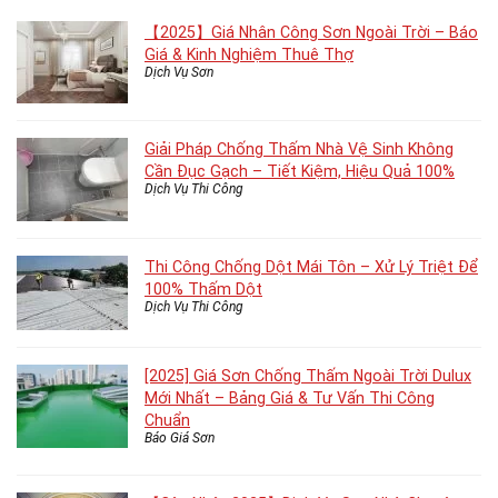
【2025】Giá Nhân Công Sơn Ngoài Trời – Báo
Giá & Kinh Nghiệm Thuê Thợ
Dịch Vụ Sơn
Giải Pháp Chống Thấm Nhà Vệ Sinh Không
Cần Đục Gạch – Tiết Kiệm, Hiệu Quả 100%
Dịch Vụ Thi Công
Thi Công Chống Dột Mái Tôn – Xử Lý Triệt Để
100% Thấm Dột
Dịch Vụ Thi Công
[2025] Giá Sơn Chống Thấm Ngoài Trời Dulux
Mới Nhất – Bảng Giá & Tư Vấn Thi Công
Chuẩn
Báo Giá Sơn