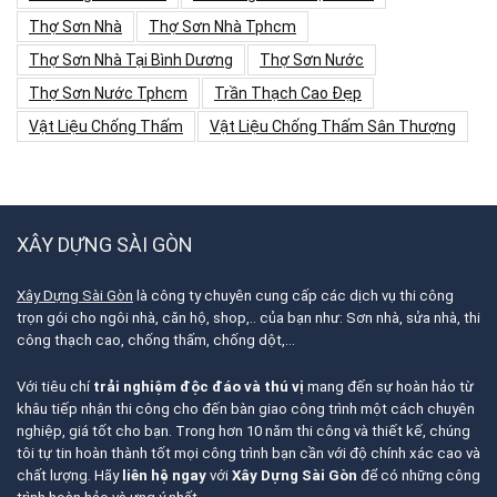
Thợ Sơn Nhà
Thợ Sơn Nhà Tphcm
Thợ Sơn Nhà Tại Bình Dương
Thợ Sơn Nước
Thợ Sơn Nước Tphcm
Trần Thạch Cao Đẹp
Vật Liệu Chống Thấm
Vật Liệu Chống Thấm Sân Thượng
XÂY DỰNG SÀI GÒN
Xây Dựng Sài Gòn
là công ty chuyên cung cấp các dịch vụ thi công
trọn gói cho ngôi nhà, căn hộ, shop,.. của bạn như: Sơn nhà, sửa nhà, thi
công thạch cao, chống thấm, chống dột,…
Với tiêu chí
trải nghiệm độc đáo và thú vị
mang đến sự hoàn hảo từ
khâu tiếp nhận thi công cho đến bàn giao công trình một cách chuyên
nghiệp, giá tốt cho bạn. Trong hơn 10 năm thi công và thiết kế, chúng
tôi tự tin hoàn thành tốt mọi công trình bạn cần với độ chính xác cao và
chất lượng. Hãy
liên hệ ngay
với
Xây Dựng Sài Gòn
để có những công