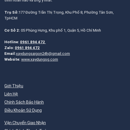
trình hoàn hảo và ưng ý nhất.
Trụ Sở:
177 Đường Trần Thị Trọng, Khu Phố 8, Phường Tân Sơn,
TpHCM
Cơ Sở 2:
05 Phùng Hưng, Khu phố 1, Quận 5, Hồ Chí Minh
Hotline:
0961 894 472
Zalo:
0961 894 472
Email:
xaydungsaigon24h@gmail.com
Website:
www.xaydungsg.com
Giới Thiệu
Liên Hệ
Chính Sách Bảo Hành
Điều Khoản Sử Dụng
Vận Chuyển Giao Nhận