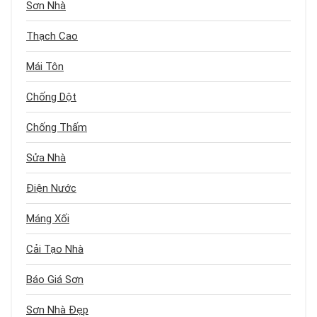
Sơn Nhà
Thạch Cao
Mái Tôn
Chống Dột
Chống Thấm
Sửa Nhà
Điện Nước
Máng Xối
Cải Tạo Nhà
Báo Giá Sơn
Sơn Nhà Đẹp