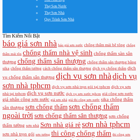
Thợ Sơn Nước
Thợ Sơn Nhà
Quy Trình Sơn Nhà
Tìm Kiếm Nổi Bật
báo giá sơn nhà
chống thấm mái bê tông
báo giá sơn nước
chống
chống thấm nhà vệ sinh
chống thấm sàn sân
thấm mái tôn
chống thấm sân thượng
thượng
chống thấm sân thượng bằng
dịch
sika
chống thấm tường
cách chống thấm sân thượng
dịch vụ chống thấm
dịch vụ sơn nhà
dịch vụ
vụ chống thấm sân thượng
sơn nhà tphcm
dịch vụ sơn nhà trọn gói tại tphcm
dịch vụ sơn
dịch vụ sơn nước
nhà tại tphcm
giá công sơn nước
dịch vụ sơn nước tphcm
giá nhân công sơn nước
sika chống thấm
giá sơn nhà
giá thi công sơn nước
sơn chống thấm
sơn chống thấm
sân thượng
ngoài trời
sơn chống thấm sân thượng
sơn chống
sơn nhà tphcm
Sơn nhà giá rẻ
thấm tường
sơn nhà
thi công chống thấm
sơn nhà trọn gói
sơn tường
thi công sơn