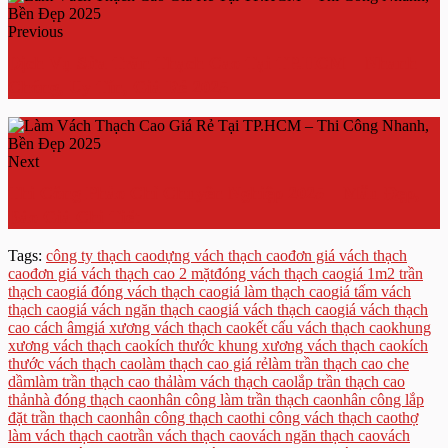
Previous
Dịch Vụ Sửa Trần Thạch Cao Tại TP.HCM – Nhanh
Chóng, Uy Tín, Giá Rẻ 2025
Next
Thi Công Phào Chỉ Chuyên Nghiệp 2025 – Mẫu Đẹp,
Báo Giá Chi Tiết
Tags:
công ty thạch cao
dựng vách thạch cao
đơn giá vách thạch
cao
đơn giá vách thạch cao 2 mặt
đóng vách thạch cao
giá 1m2 trần
thạch cao
giá đóng vách thạch cao
giá làm thạch cao
giá tấm vách
thạch cao
giá vách ngăn thạch cao
giá vách thạch cao
giá vách thạch
cao cách âm
giá xương vách thạch cao
kết cấu vách thạch cao
khung
xương vách thạch cao
kích thước khung xương vách thạch cao
kích
thước vách thạch cao
làm thạch cao giá rẻ
làm trần thạch cao che
dầm
làm trần thạch cao thả
làm vách thạch cao
lắp trần thạch cao
thả
nhà đóng thạch cao
nhân công làm trần thạch cao
nhân công lắp
đặt trần thạch cao
nhân công thạch cao
thi công vách thạch cao
thợ
làm vách thạch cao
trần vách thạch cao
vách ngăn thạch cao
vách