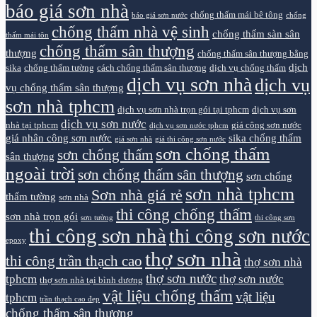
báo giá sơn nhà
chống thấm mái bê tông
báo giá sơn nước
chống
chống thấm nhà vệ sinh
chống thấm sàn sân
thấm mái tôn
chống thấm sân thượng
thượng
chống thấm sân thượng bằng
dịch
sika
chống thấm tường
cách chống thấm sân thượng
dịch vụ chống thấm
dịch vụ sơn nhà
dịch vụ
vụ chống thấm sân thượng
sơn nhà tphcm
dịch vụ sơn nhà trọn gói tại tphcm
dịch vụ sơn
dịch vụ sơn nước
nhà tại tphcm
giá công sơn nước
dịch vụ sơn nước tphcm
giá nhân công sơn nước
sika chống thấm
giá sơn nhà
giá thi công sơn nước
sơn chống thấm
sơn chống thấm
sân thượng
ngoài trời
sơn chống thấm sân thượng
sơn chống
sơn nhà tphcm
Sơn nhà giá rẻ
thấm tường
sơn nhà
thi công chống thấm
sơn nhà trọn gói
sơn tường
thi công sơn
thi công sơn nhà
thi công sơn nước
epoxy
thợ sơn nhà
thi công trần thạch cao
thợ sơn nhà
thợ sơn nước
tphcm
thợ sơn nước
thợ sơn nhà tại bình dương
vật liệu chống thấm
vật liệu
tphcm
trần thạch cao đẹp
chống thấm sân thượng