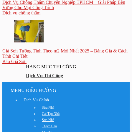
Dịch Vụ Chống Thấm Chuyên Nghiệp TPHCM – Giải Pháp Bền
Vững Cho Mọi Công Trình
Dịch vụ chống thấm
Giá Sơn Tường Tính Theo m2 Mới Nhất 2025 – Bảng Giá & Cách
Tính Chi Tiết
Báo Giá Sơn
HẠNG MỤC THI CÔNG
Dịch Vụ Thi Công
MENU ĐIỀU HƯỚNG
Dịch Vụ Chính
Sửa Nhà
Cải Tạo Nhà
Sơn Nhà
Thạch Cao