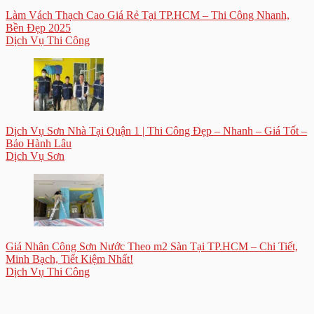
Làm Vách Thạch Cao Giá Rẻ Tại TP.HCM – Thi Công Nhanh,
Bền Đẹp 2025
Dịch Vụ Thi Công
Dịch Vụ Sơn Nhà Tại Quận 1 | Thi Công Đẹp – Nhanh – Giá Tốt –
Bảo Hành Lâu
Dịch Vụ Sơn
Giá Nhân Công Sơn Nước Theo m2 Sàn Tại TP.HCM – Chi Tiết,
Minh Bạch, Tiết Kiệm Nhất!
Dịch Vụ Thi Công