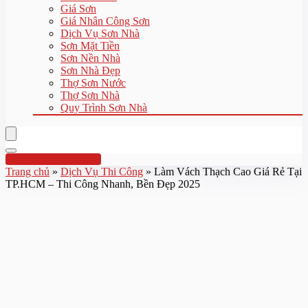
Giá Sơn
Giá Nhân Công Sơn
Dịch Vụ Sơn Nhà
Sơn Mặt Tiền
Sơn Nền Nhà
Sơn Nhà Đẹp
Thợ Sơn Nước
Thợ Sơn Nhà
Quy Trình Sơn Nhà
Hotline:0961 894 472
Trang chủ
»
Dịch Vụ Thi Công
»
Làm Vách Thạch Cao Giá Rẻ Tại
TP.HCM – Thi Công Nhanh, Bền Đẹp 2025