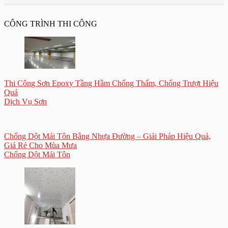
CÔNG TRÌNH THI CÔNG
Thi Công Sơn Epoxy Tầng Hầm Chống Thấm, Chống Trượt Hiệu
Quả
Dịch Vụ Sơn
Chống Dột Mái Tôn Bằng Nhựa Đường – Giải Pháp Hiệu Quả,
Giá Rẻ Cho Mùa Mưa
Chống Dột Mái Tôn