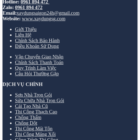
Hotline:
0961 894 472
Zalo:
0961 894 472
Email:
xaydungsaigon24h@gmail.com
Website:
www.xaydungsg.com
Giới Thiệu
Liên Hệ
Chính Sách Bảo Hành
Điều Khoản Sử Dụng
Vận Chuyển Giao Nhận
Chính Sách Thanh Toán
Quy Trình Làm Việc
Câu Hỏi Thường Gặp
DỊCH VỤ CHÍNH
Sơn Nhà Trọn Gói
Sửa Chữa Nhà Trọn Gói
Cải Tạo Nhà Cũ
Thi Công Thạch Cao
Chống Thấm
Chống Dột
Thi Công Mái Tôn
Thi Công Máng Xối
Công Trình Thi Công