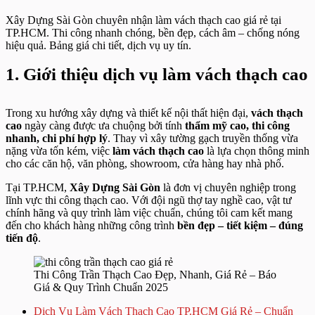
Xây Dựng Sài Gòn chuyên nhận làm vách thạch cao giá rẻ tại
TP.HCM. Thi công nhanh chóng, bền đẹp, cách âm – chống nóng
hiệu quả. Bảng giá chi tiết, dịch vụ uy tín.
1. Giới thiệu dịch vụ làm vách thạch cao
Trong xu hướng xây dựng và thiết kế nội thất hiện đại,
vách thạch
cao
ngày càng được ưa chuộng bởi tính
thẩm mỹ cao, thi công
nhanh, chi phí hợp lý
. Thay vì xây tường gạch truyền thống vừa
nặng vừa tốn kém, việc
làm vách thạch cao
là lựa chọn thông minh
cho các căn hộ, văn phòng, showroom, cửa hàng hay nhà phố.
Tại TP.HCM,
Xây Dựng Sài Gòn
là đơn vị chuyên nghiệp trong
lĩnh vực thi công thạch cao. Với đội ngũ thợ tay nghề cao, vật tư
chính hãng và quy trình làm việc chuẩn, chúng tôi cam kết mang
đến cho khách hàng những công trình
bền đẹp – tiết kiệm – đúng
tiến độ
.
Thi Công Trần Thạch Cao Đẹp, Nhanh, Giá Rẻ – Báo
Giá & Quy Trình Chuẩn 2025
Dịch Vụ Làm Vách Thạch Cao TP.HCM Giá Rẻ – Chuẩn