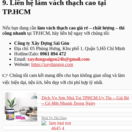
9. Liên hệ làm vách thạch cao tại
TP.HCM
Nếu bạn đang cần
làm vách thạch cao giá rẻ – chất lượng – thi
công nhanh
tại TP.HCM, hãy liên hệ ngay với chúng tôi:
Công ty Xây Dựng Sài Gòn
Địa chỉ: 05 Phùng Hưng, Khu phố 1, Quận 5,Hồ Chí Minh
Hotline/Zalo:
0961 894 472
Email:
xaydungsaigon24h@gmail.com
Website:
https://xaydungsg.com
👉 Chúng tôi cam kết mang đến cho bạn không gian sống và làm
việc hiện đại, tiện ích, bền đẹp với chi phí hợp lý nhất.
Dịch Vụ Sơn Nhà Tại TPHCM Uy Tín – Giá Rẻ
– Có Mặt Nhanh Trong Ngày
Dịch Vụ Thi Công