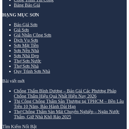
Bảng Báo Giá
HẠNG MỤC SƠN
Báo Giá Sơn
Giá Sơn
Giá Nhân Công Sơn
Dịch Vụ Sơn
Sơn Mặt Tiền
Sơn Nền Nhà
Sơn Nhà Đẹp
Thợ Sơn Nước
Thợ Sơn Nhà
Quy Trình Sơn Nhà
Bài viết mới
Chống Thấm Bình Dương – Báo Giá Các Phương Pháp
Chống Thấm Hiệu Quả Nhất Hiện Nay 2026
Thi Công Chống Thấm Sân Thượng tại TPHCM – Bền Lâu
Trên 10 Năm, Bảo Hành Dài Hạn
Thợ Chống Thấm Sàn Mái Chuyên Nghiệp – Ngăn Nước
Thấm, Giữ Nhà Khô Ráo 2025
Tìm Kiếm Nổi Bật