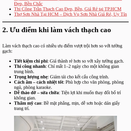
Đẹp, Bền Chắc
Thi Công Trần Thạch Cao Đẹp, Bền, Giá Rẻ tại TP.HCM
Thợ Sơn Nhà Tại HCM – Dịch Vụ Sơn Nhà Giá Rẻ, Uy Tín
2. Ưu điểm khi làm vách thạch cao
Làm vách thạch cao có nhiều ưu điểm vượt trội hơn so với tường
gạch:
Tiết kiệm chi phí
: Giá thành rẻ hơn so với xây tường gạch.
Thi công nhanh
: Chỉ mất 1–2 ngày cho một không gian
trung bình.
Trọng lượng nhẹ
: Giảm tải cho kết cấu công trình.
Cách âm – cách nhiệt tốt
: Phù hợp cho văn phòng, phòng
ngủ, phòng karaoke.
Dễ tháo dỡ – sửa chữa
: Tiện lợi khi muốn thay đổi bố trí
không gian.
Thẩm mỹ cao
: Bề mặt phẳng, mịn, dễ sơn hoặc dán giấy
trang trí.