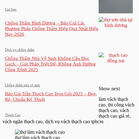
Giá Sơn
Chống Thấm Bình Dương – Báo Giá Các
Phương Pháp Chống Thấm Hiệu Quả Nhất Hiện
Nay 2026
Dịch vụ chống thấm
Chống Thấm Nhà Vệ Sinh Không Cần Đục
Gạch – Giải Pháp Triệt Để, Không Ảnh Hưởng
Công Trình 2025
Chống thấm nhà vệ sinh
Show next
Báo Giá Trần Thạch Cao Trọn Gói 2025 – Đẹp,
làm vách thạch
Rẻ, Chuẩn Kỹ Thuật
cao, thi công vách
thạch cao, vách
Thạch Cao
thạch cao giá rẻ,
vách ngăn thạch cao, dịch vụ vách thạch cao tphcm
thợ làm vách thạch cao