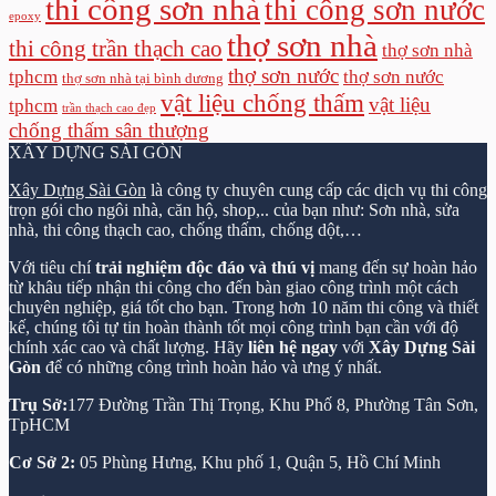
thi công sơn nhà
thi công sơn nước
epoxy
thợ sơn nhà
thi công trần thạch cao
thợ sơn nhà
thợ sơn nước
tphcm
thợ sơn nước
thợ sơn nhà tại bình dương
vật liệu chống thấm
vật liệu
tphcm
trần thạch cao đẹp
chống thấm sân thượng
XÂY DỰNG SÀI GÒN
Xây Dựng Sài Gòn
là công ty chuyên cung cấp các dịch vụ thi công
trọn gói cho ngôi nhà, căn hộ, shop,.. của bạn như: Sơn nhà, sửa
nhà, thi công thạch cao, chống thấm, chống dột,…
Với tiêu chí
trải nghiệm độc đáo và thú vị
mang đến sự hoàn hảo
từ khâu tiếp nhận thi công cho đến bàn giao công trình một cách
chuyên nghiệp, giá tốt cho bạn. Trong hơn 10 năm thi công và thiết
kế, chúng tôi tự tin hoàn thành tốt mọi công trình bạn cần với độ
chính xác cao và chất lượng. Hãy
liên hệ ngay
với
Xây Dựng Sài
Gòn
để có những công trình hoàn hảo và ưng ý nhất.
Trụ Sở:
177 Đường Trần Thị Trọng, Khu Phố 8, Phường Tân Sơn,
TpHCM
Cơ Sở 2:
05 Phùng Hưng, Khu phố 1, Quận 5, Hồ Chí Minh