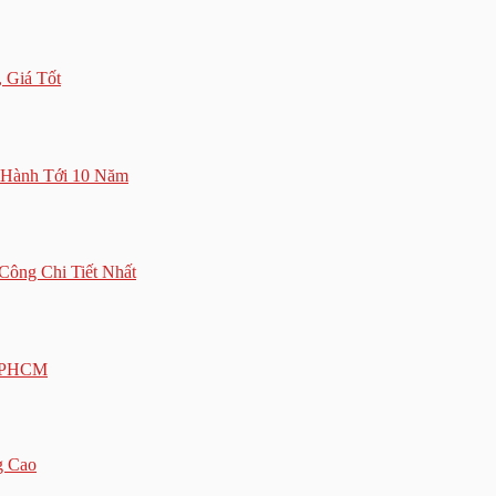
 Giá Tốt
 Hành Tới 10 Năm
ông Chi Tiết Nhất
 TPHCM
g Cao