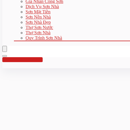
Giá Nhân Công Sơn
Dịch Vụ Sơn Nhà
Sơn Mặt Tiền
Sơn Nền Nhà
Sơn Nhà Đẹp
Thợ Sơn Nước
Thợ Sơn Nhà
Quy Trình Sơn Nhà
Hotline:0961 894 472