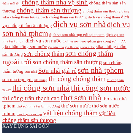
chống thấm nhà vệ sinh
chống thấm sàn sân
thấm mái tôn
chống thấm sân thượng
thượng
chống thấm sân thượng bằng
dịch
sika
chống thấm tường
cách chống thấm sân thượng
dịch vụ chống thấm
dịch vụ sơn nhà
dịch vụ
vụ chống thấm sân thượng
sơn nhà tphcm
dịch vụ sơn nhà trọn gói tại tphcm
dịch vụ sơn
dịch vụ sơn nước
nhà tại tphcm
giá công sơn nước
dịch vụ sơn nước tphcm
giá nhân công sơn nước
sika chống thấm
giá sơn nhà
giá thi công sơn nước
sơn chống thấm
sơn chống thấm
sân thượng
ngoài trời
sơn chống thấm sân thượng
sơn chống
sơn nhà tphcm
Sơn nhà giá rẻ
thấm tường
sơn nhà
thi công chống thấm
sơn nhà trọn gói
sơn tường
thi công sơn
thi công sơn nhà
thi công sơn nước
epoxy
thợ sơn nhà
thi công trần thạch cao
thợ sơn nhà
thợ sơn nước
tphcm
thợ sơn nước
thợ sơn nhà tại bình dương
vật liệu chống thấm
vật liệu
tphcm
trần thạch cao đẹp
chống thấm sân thượng
XÂY DỰNG SÀI GÒN