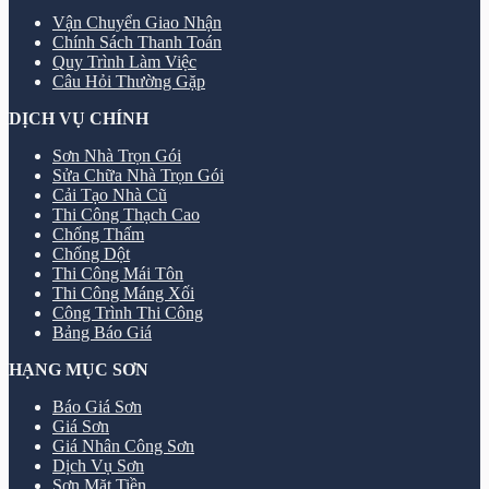
Vận Chuyển Giao Nhận
Chính Sách Thanh Toán
Quy Trình Làm Việc
Câu Hỏi Thường Gặp
DỊCH VỤ CHÍNH
Sơn Nhà Trọn Gói
Sửa Chữa Nhà Trọn Gói
Cải Tạo Nhà Cũ
Thi Công Thạch Cao
Chống Thấm
Chống Dột
Thi Công Mái Tôn
Thi Công Máng Xối
Công Trình Thi Công
Bảng Báo Giá
HẠNG MỤC SƠN
Báo Giá Sơn
Giá Sơn
Giá Nhân Công Sơn
Dịch Vụ Sơn
Sơn Mặt Tiền