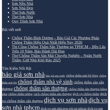
Sơn Nền Nhà
Sơn Nhà Đẹp
Thợ Sơn Nước
Thợ Sơn Nhà
Quy Trình Sơn Nhà
Bài viết mới
Chống Thấm Bình Dương – Báo Giá Các Phương Pháp
Chống Thấm Hiệu Quả Nhất Hiện Nay 2026
Thi Công Chống Thấm Sân Thượng tại TPHCM – Bền Lâu
Trên 10 Năm, Bảo Hành Dài Hạn
Thợ Chống Thấm Sàn Mái Chuyên Nghiệp – Ngăn Nước
Thấm, Giữ Nhà Khô Ráo 2025
Tìm Kiếm Nổi Bật
báo giá sơn nhà
chống thấm mái bê tông
báo giá sơn nước
chống
chống thấm nhà vệ sinh
chống thấm sàn sân
thấm mái tôn
chống thấm sân thượng
thượng
chống thấm sân thượng bằng
dịch
sika
chống thấm tường
cách chống thấm sân thượng
dịch vụ chống thấm
dịch vụ sơn nhà
dịch vụ
vụ chống thấm sân thượng
sơn nhà tphcm
dịch vụ sơn nhà trọn gói tại tphcm
dịch vụ sơn