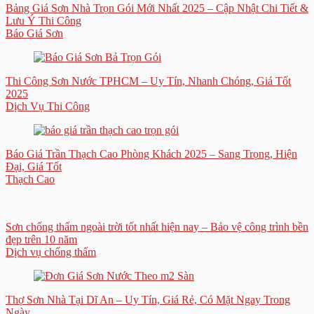
Bảng Giá Sơn Nhà Trọn Gói Mới Nhất 2025 – Cập Nhật Chi Tiết &
Lưu Ý Thi Công
Báo Giá Sơn
Thi Công Sơn Nước TPHCM – Uy Tín, Nhanh Chóng, Giá Tốt
2025
Dịch Vụ Thi Công
Báo Giá Trần Thạch Cao Phòng Khách 2025 – Sang Trọng, Hiện
Đại, Giá Tốt
Thạch Cao
Sơn chống thấm ngoài trời tốt nhất hiện nay – Bảo vệ công trình bền
đẹp trên 10 năm
Dịch vụ chống thấm
Thợ Sơn Nhà Tại Dĩ An – Uy Tín, Giá Rẻ, Có Mặt Ngay Trong
Ngày