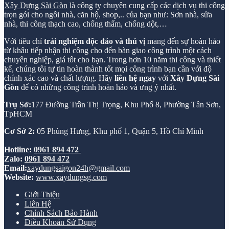
Xây Dựng Sài Gòn
là công ty chuyên cung cấp các dịch vụ thi công
trọn gói cho ngôi nhà, căn hộ, shop,.. của bạn như: Sơn nhà, sửa
nhà, thi công thạch cao, chống thấm, chống dột,…
Với tiêu chí
trải nghiệm độc đáo và thú vị
mang đến sự hoàn hảo
từ khâu tiếp nhận thi công cho đến bàn giao công trình một cách
chuyên nghiệp, giá tốt cho bạn. Trong hơn 10 năm thi công và thiết
kế, chúng tôi tự tin hoàn thành tốt mọi công trình bạn cần với độ
chính xác cao và chất lượng. Hãy
liên hệ ngay
với
Xây Dựng Sài
Gòn
để có những công trình hoàn hảo và ưng ý nhất.
Trụ Sở:
177 Đường Trần Thị Trọng, Khu Phố 8, Phường Tân Sơn,
TpHCM
Cơ Sở 2:
05 Phùng Hưng, Khu phố 1, Quận 5, Hồ Chí Minh
Hotline:
0961 894 472
Zalo:
0961 894 472
Email:
xaydungsaigon24h@gmail.com
Website:
www.xaydungsg.com
Giới Thiệu
Liên Hệ
Chính Sách Bảo Hành
Điều Khoản Sử Dụng