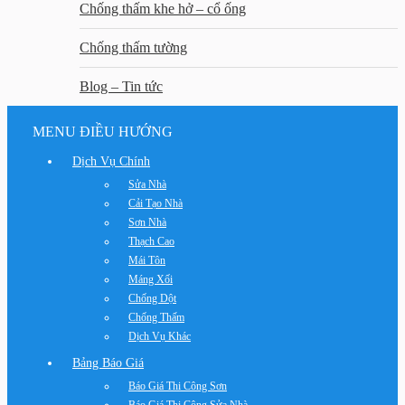
Chống thấm khe hở – cổ ống
Chống thấm tường
Blog – Tin tức
MENU ĐIỀU HƯỚNG
Dịch Vụ Chính
Sửa Nhà
Cải Tạo Nhà
Sơn Nhà
Thạch Cao
Mái Tôn
Máng Xối
Chống Dột
Chống Thấm
Dịch Vụ Khác
Bảng Báo Giá
Báo Giá Thi Công Sơn